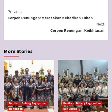
Continue
Previous
Cerpen Renungan: Merasakan Kehadiran Tuhan
Reading
Next
Cerpen Renungan: Keikhlasan
More Stories
Berita
Bidang Paguyuban
Berita
Bidang Paguyuban
Renungan
Renungan