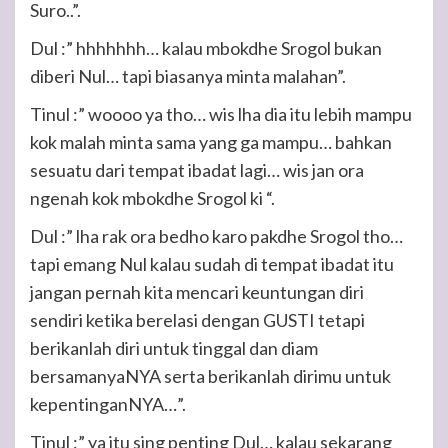
Suro..”.
Dul :” hhhhhhh… kalau mbokdhe Srogol bukan
diberi Nul… tapi biasanya minta malahan”.
Tinul :” woooo ya tho… wis lha dia itu lebih mampu
kok malah minta sama yang ga mampu… bahkan
sesuatu dari tempat ibadat lagi… wis jan ora
ngenah kok mbokdhe Srogol ki “.
Dul :” lha rak ora bedho karo pakdhe Srogol tho…
tapi emang Nul kalau sudah di tempat ibadat itu
jangan pernah kita mencari keuntungan diri
sendiri ketika berelasi dengan GUSTI tetapi
berikanlah diri untuk tinggal dan diam
bersamanyaNYA serta berikanlah dirimu untuk
kepentinganNYA…”.
Tinul :” ya itu sing penting Dul… kalau sekarang