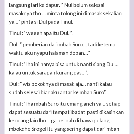
langsung lari ke dapur. ” Nul belum selesai
masaknya tho … minta tolong ini dimasak sekalian
ya…” pinta si Dul pada Tinul.
Tinul :” weeeh apa itu Dul..”.
Dul :” pemberian dari mbah Suro… tadi ketemu
waktu aku nyapu halaman depan…”.
Tinul :” lha ini hanya bisa untuk nanti siang Dul…
kalau untuk sarapan kurang pas…”.
Dul :” wis pokoknya di masak aja… nanti kalau
sudah selesai biar aku antar ke mbah Suro”.
Tinul :” lha mbah Suro itu emang aneh ya… setiap
dapat sesuatu dari tempat ibadat pasti dikasihkan
ke orang lain lho… ga pernah di bawa pulang….
mbokdhe Srogol itu yang sering dapat dari mbah