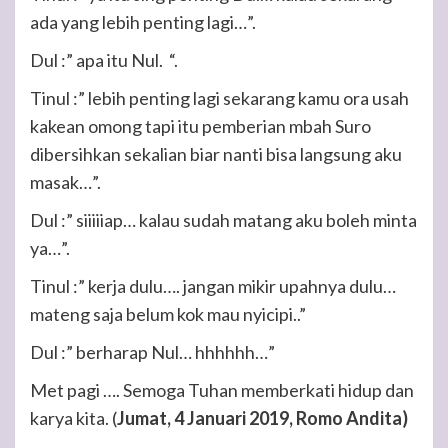
ada yang lebih penting lagi…”.
Dul :” apa itu Nul. “.
Tinul :” lebih penting lagi sekarang kamu ora usah
kakean omong tapi itu pemberian mbah Suro
dibersihkan sekalian biar nanti bisa langsung aku
masak…”.
Dul :” siiiiiap… kalau sudah matang aku boleh minta
ya…”.
Tinul :” kerja dulu…. jangan mikir upahnya dulu…
mateng saja belum kok mau nyicipi..”
Dul :” berharap Nul… hhhhhh…”
Met pagi …. Semoga Tuhan memberkati hidup dan
karya kita. (
Jumat, 4 Januari 2019, Romo Andita)