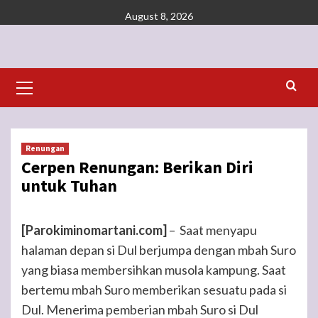
Skip
August 8, 2026
to
content
Primary
Menu
Renungan
Cerpen Renungan: Berikan Diri
untuk Tuhan
[Parokiminomartani.com]
– Saat menyapu
halaman depan si Dul berjumpa dengan mbah Suro
yang biasa membersihkan musola kampung. Saat
bertemu mbah Suro memberikan sesuatu pada si
Dul. Menerima pemberian mbah Suro si Dul