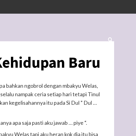
Kehidupan Baru
mpa bahkan ngobrol dengan mbakyu Welas,
lalu nampak ceria setiap hari tetapi Tinul
kan kegelisahannya itu pada Si Dul ” Dul …
nya apa saja pasti aku jawab … piye “.
mbakyu Welas tapi aku heran kok dia itu bisa