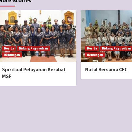
More Stories
Berita
Bidang Paguyuban
Berita
Bidang Paguyuban
Renungan
Renungan
Spiritual Pelayanan Kerabat
Natal Bersama CFC
MSF