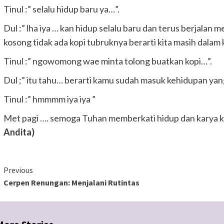
Tinul :” selalu hidup baru ya…”.
Dul :” lha iya … kan hidup selalu baru dan terus berjalan 
kosong tidak ada kopi tubruknya berarti kita masih dalam
Tinul :” ngowomong wae minta tolong buatkan kopi…”.
Dul ;” itu tahu… berarti kamu sudah masuk kehidupan yan
Tinul :” hmmmm iya iya ”
Met pagi …. semoga Tuhan memberkati hidup dan karya k
Andita)
Continue
Previous
Cerpen Renungan: Menjalani Rutintas
Reading