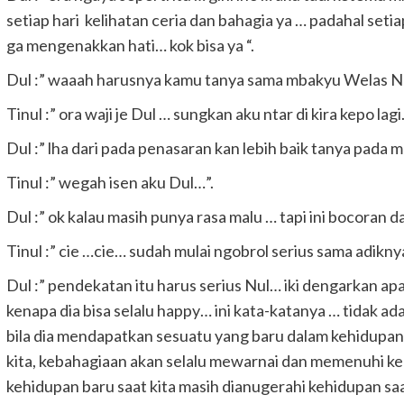
setiap hari kelihatan ceria dan bahagia ya … padahal seti
ga mengenakkan hati… kok bisa ya “.
Dul :” waaah harusnya kamu tanya sama mbakyu Welas N
Tinul :” ora waji je Dul … sungkan aku ntar di kira kepo lagi
Dul :” lha dari pada penasaran kan lebih baik tanya pada 
Tinul :” wegah isen aku Dul…”.
Dul :” ok kalau masih punya rasa malu … tapi ini bocoran da
Tinul :” cie …cie… sudah mulai ngobrol serius sama adikny
Dul :” pendekatan itu harus serius Nul… iki dengarkan a
kenapa dia bisa selalu happy… ini kata-katanya … tidak 
bila dia mendapatkan sesuatu yang baru dalam kehidupan
kita, kebahagiaan akan selalu mewarnai dan memenuhi ke
kehidupan baru saat kita masih dianugerahi kehidupan sa