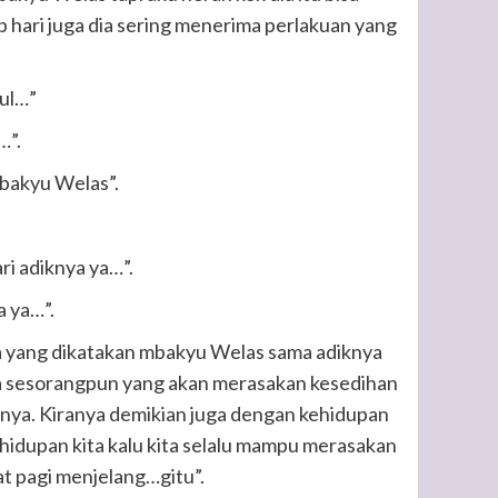
ap hari juga dia sering menerima perlakuan yang
ul…”
…”.
mbakyu Welas”.
ri adiknya ya…”.
a ya…”.
pa yang dikatakan mbakyu Welas sama adiknya
ada sesorangpun yang akan merasakan kesedihan
nya. Kiranya demikian juga dengan kehidupan
hidupan kita kalu kita selalu mampu merasakan
at pagi menjelang…gitu”.