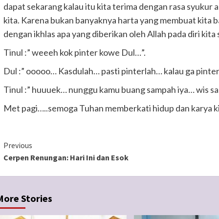
dapat sekarang kalau itu kita terima dengan rasa syukur 
kita. Karena bukan banyaknya harta yang membuat kita ba
dengan ikhlas apa yang diberikan oleh Allah pada diri kita 
Tinul :” weeeh kok pinter kowe Dul…”.
Dul :” ooooo… Kasdulah… pasti pinterlah… kalau ga pinter
Tinul :” huuuek… nunggu kamu buang sampah iya… wis s
Met pagi…..semoga Tuhan memberkati hidup dan karya ki
Continue
Previous
Cerpen Renungan: Hari Ini dan Esok
Reading
More Stories