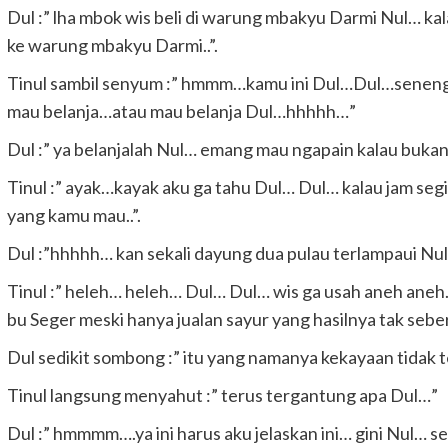
Dul :” lha mbok wis beli di warung mbakyu Darmi Nul… kal
ke warung mbakyu Darmi..”.
Tinul sambil senyum :” hmmm…kamu ini Dul…Dul…seneng 
mau belanja…atau mau belanja Dul…hhhhh…”
Dul :” ya belanjalah Nul… emang mau ngapain kalau bukan
Tinul :” ayak…kayak aku ga tahu Dul… Dul… kalau jam segi
yang kamu mau..”.
Dul :”hhhhh… kan sekali dayung dua pulau terlampaui Nul
Tinul :” heleh… heleh… Dul… Dul… wis ga usah aneh aneh
bu Seger meski hanya jualan sayur yang hasilnya tak sebera
Dul sedikit sombong :” itu yang namanya kekayaan tidak t
Tinul langsung menyahut :” terus tergantung apa Dul…”
Dul :” hmmmm….ya ini harus aku jelaskan ini… gini Nul… se