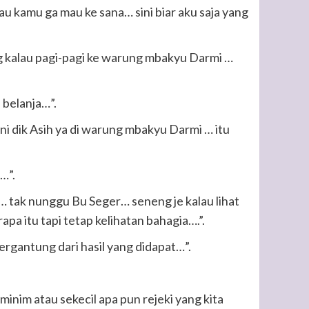
au kamu ga mau ke sana… sini biar aku saja yang
kalau pagi-pagi ke warung mbakyu Darmi …
 belanja…”.
ni dik Asih ya di warung mbakyu Darmi … itu
…”.
… tak nunggu Bu Seger… seneng je kalau lihat
pa itu tapi tetap kelihatan bahagia….”.
ergantung dari hasil yang didapat…”.
minim atau sekecil apa pun rejeki yang kita