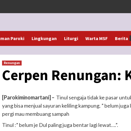
man Paroki
Lingkungan
Liturgi
Warta MSF
Berita
Renungan
Cerpen Renungan: K
[Parokiminomartani] –
Tinul sengaja tidak ke pasar unt
yang bisa menjual sayuran keliling kampung. ” belum juga 
pergi mau membuang sampah
Tinul :” belum je Dul paling juga bentar lagi lewat….”.