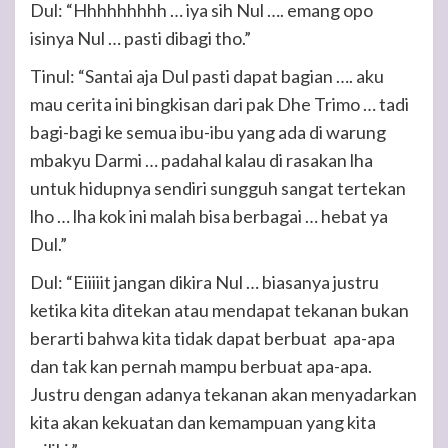
Dul: “Hhhhhhhhh … iya sih Nul …. emang opo
isinya Nul … pasti dibagi tho.”
Tinul: “Santai aja Dul pasti dapat bagian …. aku
mau cerita ini bingkisan dari pak Dhe Trimo … tadi
bagi-bagi ke semua ibu-ibu yang ada di warung
mbakyu Darmi … padahal kalau di rasakan lha
untuk hidupnya sendiri sungguh sangat tertekan
lho … lha kok ini malah bisa berbagai … hebat ya
Dul.”
Dul: “Eiiiiit jangan dikira Nul … biasanya justru
ketika kita ditekan atau mendapat tekanan bukan
berarti bahwa kita tidak dapat berbuat apa-apa
dan tak kan pernah mampu berbuat apa-apa.
Justru dengan adanya tekanan akan menyadarkan
kita akan kekuatan dan kemampuan yang kita