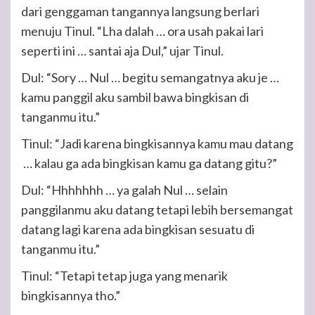
dari genggaman tangannya langsung berlari
menuju Tinul. “Lha dalah … ora usah pakai lari
seperti ini … santai aja Dul,” ujar Tinul.
Dul: “Sory … Nul … begitu semangatnya aku je …
kamu panggil aku sambil bawa bingkisan di
tanganmu itu.”
Tinul: “Jadi karena bingkisannya kamu mau datang
… kalau ga ada bingkisan kamu ga datang gitu?”
Dul: “Hhhhhhh … ya galah Nul … selain
panggilanmu aku datang tetapi lebih bersemangat
datang lagi karena ada bingkisan sesuatu di
tanganmu itu.”
Tinul: “Tetapi tetap juga yang menarik
bingkisannya tho.”