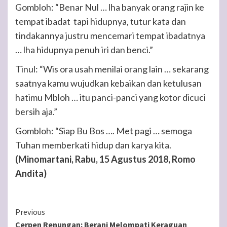
Gombloh: “Benar Nul … lha banyak orang rajin ke
tempat ibadat tapi hidupnya, tutur kata dan
tindakannya justru mencemari tempat ibadatnya
… lha hidupnya penuh iri dan benci.”
Tinul: “Wis ora usah menilai orang lain … sekarang
saatnya kamu wujudkan kebaikan dan ketulusan
hatimu Mbloh … itu panci-panci yang kotor dicuci
bersih aja.”
Gombloh: “Siap Bu Bos …. Met pagi … semoga
Tuhan memberkati hidup dan karya kita.
(Minomartani, Rabu, 15 Agustus 2018, Romo
Andita)
Continue
Previous
Cerpen Renungan: Berani Melompati Keraguan