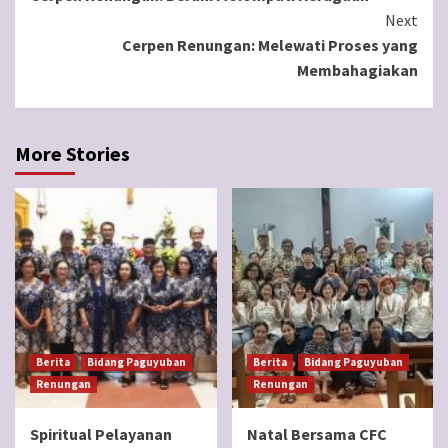
Reading
Next
Cerpen Renungan: Melewati Proses yang
Membahagiakan
More Stories
Berita
Bidang Paguyuban
Berita
Bidang Paguyuban
Renungan
Renungan
Spiritual Pelayanan
Natal Bersama CFC