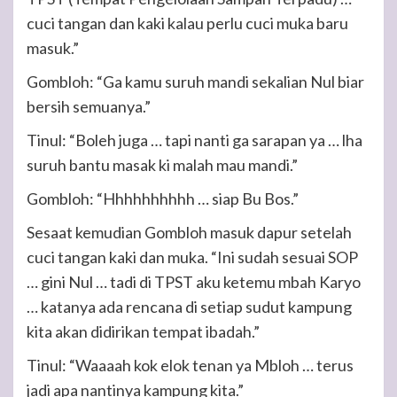
cuci tangan dan kaki kalau perlu cuci muka baru
masuk.”
Gombloh: “Ga kamu suruh mandi sekalian Nul biar
bersih semuanya.”
Tinul: “Boleh juga … tapi nanti ga sarapan ya … lha
suruh bantu masak ki malah mau mandi.”
Gombloh: “Hhhhhhhhhh … siap Bu Bos.”
Sesaat kemudian Gombloh masuk dapur setelah
cuci tangan kaki dan muka. “Ini sudah sesuai SOP
… gini Nul … tadi di TPST aku ketemu mbah Karyo
… katanya ada rencana di setiap sudut kampung
kita akan didirikan tempat ibadah.”
Tinul: “Waaaah kok elok tenan ya Mbloh … terus
jadi apa nantinya kampung kita.”