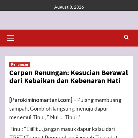
Skip
August 8, 2026
to
content
Primary
Menu
Renungan
Cerpen Renungan: Kesucian Berawal
dari Kebaikan dan Kebenaran Hati
[Parokiminomartani.com] –
Pulang membuang
sampah, Gombloh langsung menuju dapur
menemui Tinul, ” Nul … Tinul .”
Tinul: “Eiiiiit … jangan masuk dapur kalau dari
TPST (Tempat Pengelolaan Sampah Terpadu) …