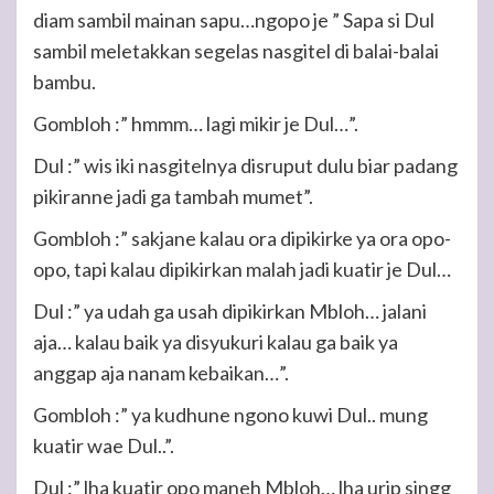
diam sambil mainan sapu…ngopo je ” Sapa si Dul
sambil meletakkan segelas nasgitel di balai-balai
bambu.
Gombloh :” hmmm… lagi mikir je Dul…”.
Dul :” wis iki nasgitelnya disruput dulu biar padang
pikiranne jadi ga tambah mumet”.
Gombloh :” sakjane kalau ora dipikirke ya ora opo-
opo, tapi kalau dipikirkan malah jadi kuatir je Dul…
Dul :” ya udah ga usah dipikirkan Mbloh… jalani
aja… kalau baik ya disyukuri kalau ga baik ya
anggap aja nanam kebaikan…”.
Gombloh :” ya kudhune ngono kuwi Dul.. mung
kuatir wae Dul..”.
Dul :” lha kuatir opo maneh Mbloh… lha urip singg