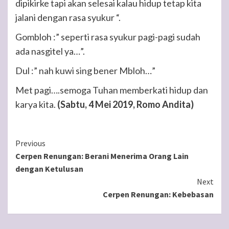
dipikirke tapi akan selesai kalau hidup tetap kita
jalani dengan rasa syukur “.
Gombloh :” seperti rasa syukur pagi-pagi sudah
ada nasgitel ya…”.
Dul :” nah kuwi sing bener Mbloh…”
Met pagi….semoga Tuhan memberkati hidup dan
karya kita.
(Sabtu, 4 Mei 2019, Romo Andita)
Continue
Previous
Cerpen Renungan: Berani Menerima Orang Lain
Reading
dengan Ketulusan
Next
Cerpen Renungan: Kebebasan