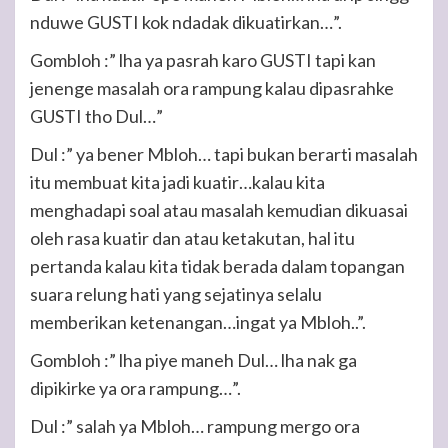
nduwe GUSTI kok ndadak dikuatirkan…”.
Gombloh :” lha ya pasrah karo GUSTI tapi kan
jenenge masalah ora rampung kalau dipasrahke
GUSTI tho Dul…”
Dul :” ya bener Mbloh… tapi bukan berarti masalah
itu membuat kita jadi kuatir…kalau kita
menghadapi soal atau masalah kemudian dikuasai
oleh rasa kuatir dan atau ketakutan, hal itu
pertanda kalau kita tidak berada dalam topangan
suara relung hati yang sejatinya selalu
memberikan ketenangan…ingat ya Mbloh..”.
Gombloh :” lha piye maneh Dul… lha nak ga
dipikirke ya ora rampung…”.
Dul :” salah ya Mbloh… rampung mergo ora