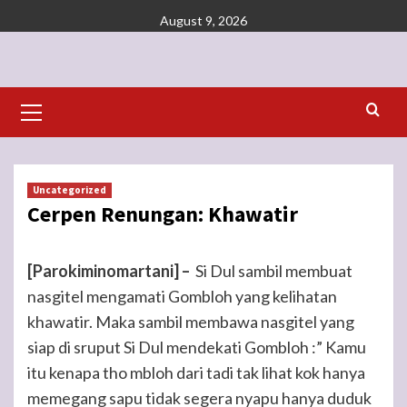
Skip
August 9, 2026
to
content
Primary
Menu
Uncategorized
Cerpen Renungan: Khawatir
[Parokiminomartani] –
Si Dul sambil membuat
nasgitel mengamati Gombloh yang kelihatan
khawatir. Maka sambil membawa nasgitel yang
siap di sruput Si Dul mendekati Gombloh :” Kamu
itu kenapa tho mbloh dari tadi tak lihat kok hanya
memegang sapu tidak segera nyapu hanya duduk