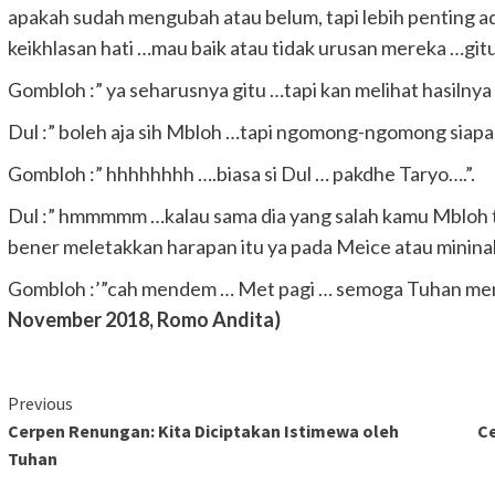
apakah sudah mengubah atau belum, tapi lebih penting 
keikhlasan hati …mau baik atau tidak urusan mereka …gitu
Gombloh :” ya seharusnya gitu …tapi kan melihat hasilnya 
Dul :” boleh aja sih Mbloh …tapi ngomong-ngomong siapa 
Gombloh :” hhhhhhhh ….biasa si Dul … pakdhe Taryo….”.
Dul :” hmmmmm …kalau sama dia yang salah kamu Mbloh t
bener meletakkan harapan itu ya pada Meice atau minina
Gombloh :’”cah mendem … Met pagi … semoga Tuhan memb
November 2018, Romo Andita)
Continue
Previous
Cerpen Renungan: Kita Diciptakan Istimewa oleh
C
Reading
Tuhan