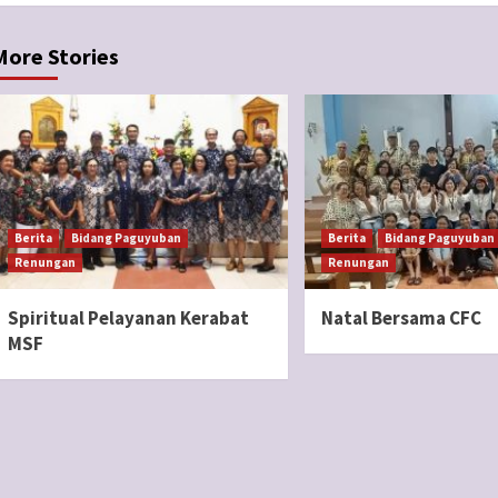
More Stories
Berita
Bidang Paguyuban
Berita
Bidang Paguyuban
Renungan
Renungan
Spiritual Pelayanan Kerabat
Natal Bersama CFC
MSF