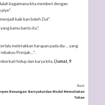
adalah bagaimana kita memberi dengan
 piye”.
menjadi baik kan boleh Dul”.
yang kamu bantu itu”.
erlalu meletakkan harapan pada dia … yang
l mbakyu Prenjak…”.
erkati hidup dan karya kita.
(Jumat, 9
Next
erpen Renungan: Bersyukurdan Modal Memuliakan
Tuhan