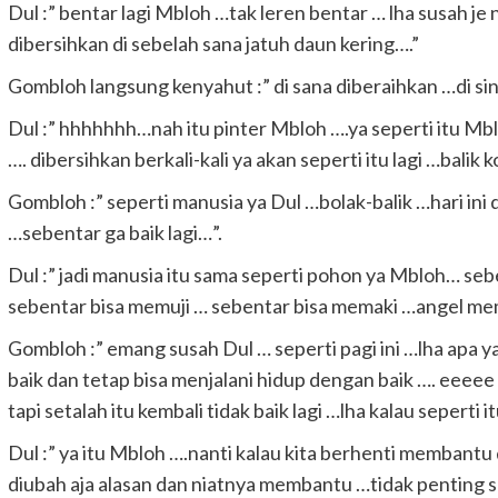
Dul :” bentar lagi Mbloh …tak leren bentar … lha susah je n
dibersihkan di sebelah sana jatuh daun kering….”
Gombloh langsung kenyahut :” di sana diberaihkan …di sini
Dul :” hhhhhhh…nah itu pinter Mbloh ….ya seperti itu Mb
…. dibersihkan berkali-kali ya akan seperti itu lagi …balik kot
Gombloh :” seperti manusia ya Dul …bolak-balik …hari ini 
…sebentar ga baik lagi…”.
Dul :” jadi manusia itu sama seperti pohon ya Mbloh… se
sebentar bisa memuji … sebentar bisa memaki …angel 
Gombloh :” emang susah Dul … seperti pagi ini …lha apa 
baik dan tetap bisa menjalani hidup dengan baik …. eee
tapi setalah itu kembali tidak baik lagi …lha kalau seperti it
Dul :” ya itu Mbloh ….nanti kalau kita berhenti membantu 
diubah aja alasan dan niatnya membantu …tidak penting 