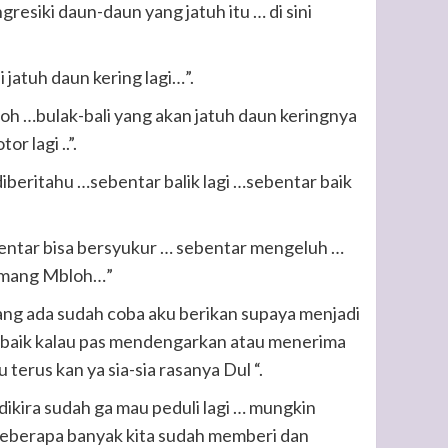
gresiki daun-daun yang jatuh itu … di sini
 jatuh daun kering lagi…”.
loh …bulak-bali yang akan jatuh daun keringnya
or lagi ..”.
diberitahu …sebentar balik lagi …sebentar baik
bentar bisa bersyukur … sebentar mengeluh …
memang Mbloh…”
yang ada sudah coba aku berikan supaya menjadi
ee baik kalau pas mendengarkan atau menerima
u terus kan ya sia-sia rasanya Dul “.
dikira sudah ga mau peduli lagi … mungkin
seberapa banyak kita sudah memberi dan