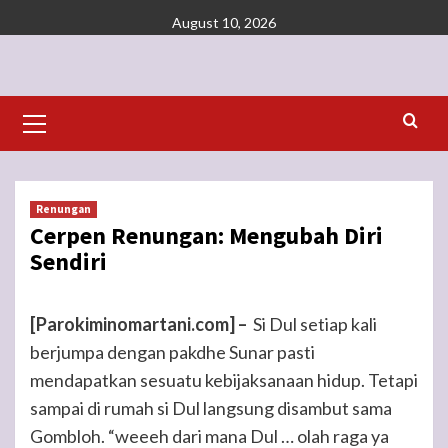
Skip
August 10, 2026
to
content
Primary
Menu
Renungan
Cerpen Renungan: Mengubah Diri
Sendiri
[Parokiminomartani.com] –
Si Dul setiap kali
berjumpa dengan pakdhe Sunar pasti
mendapatkan sesuatu kebijaksanaan hidup. Tetapi
sampai di rumah si Dul langsung disambut sama
Gombloh. “weeeh dari mana Dul … olah raga ya