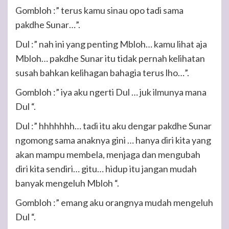
Gombloh :” terus kamu sinau opo tadi sama
pakdhe Sunar…”.
Dul :” nah ini yang penting Mbloh… kamu lihat aja
Mbloh… pakdhe Sunar itu tidak pernah kelihatan
susah bahkan kelihagan bahagia terus lho…”.
Gombloh :” iya aku ngerti Dul … juk ilmunya mana
Dul “.
Dul :” hhhhhhh… tadi itu aku dengar pakdhe Sunar
ngomong sama anaknya gini … hanya diri kita yang
akan mampu membela, menjaga dan mengubah
diri kita sendiri… gitu… hidup itu jangan mudah
banyak mengeluh Mbloh “.
Gombloh :” emang aku orangnya mudah mengeluh
Dul “.