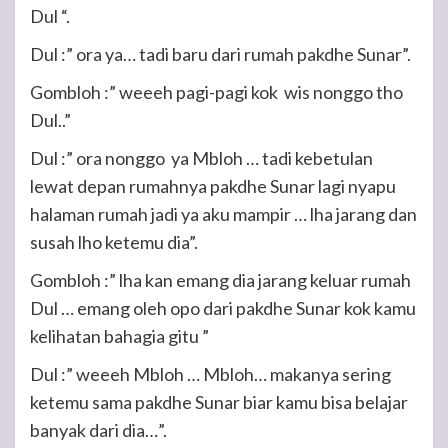
Dul “.
Dul :” ora ya… tadi baru dari rumah pakdhe Sunar”.
Gombloh :” weeeh pagi-pagi kok wis nonggo tho
Dul..”
Dul :” ora nonggo ya Mbloh … tadi kebetulan
lewat depan rumahnya pakdhe Sunar lagi nyapu
halaman rumah jadi ya aku mampir … lha jarang dan
susah lho ketemu dia”.
Gombloh :” lha kan emang dia jarang keluar rumah
Dul … emang oleh opo dari pakdhe Sunar kok kamu
kelihatan bahagia gitu ”
Dul :” weeeh Mbloh … Mbloh… makanya sering
ketemu sama pakdhe Sunar biar kamu bisa belajar
banyak dari dia…”.