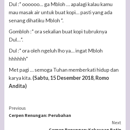
Dul :” oooooo… ga Mbloh … apalagi kalau kamu
mau masak air untuk buat kopi… pasti yang ada
senang dihatiku Mbloh “.
Gombloh :” ora sekalian buat kopi tubruknya
Dul…”.
Dul :” ora oleh ngeluh lho ya… ingat Mbloh
hhhhhh”
Met pagi … semoga Tuhan memberkati hidup dan
karya kita.
(Sabtu, 15 Desember 2018, Romo
Andita)
Continue
Previous
Cerpen Renungan: Perubahan
Reading
Next
Cerpen Renungan: Kekayaan Batin