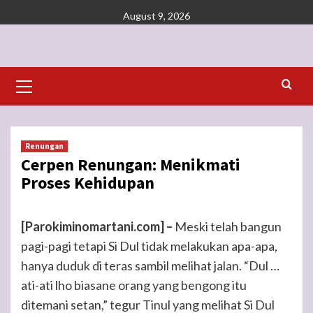
Skip
August 9, 2026
to
content
Primary
Menu
Renungan
Cerpen Renungan: Menikmati
Proses Kehidupan
[Parokiminomartani.com] –
Meski telah bangun
pagi-pagi tetapi Si Dul tidak melakukan apa-apa,
hanya duduk di teras sambil melihat jalan. “Dul …
ati-ati lho biasane orang yang bengong itu
ditemani setan,” tegur Tinul yang melihat Si Dul