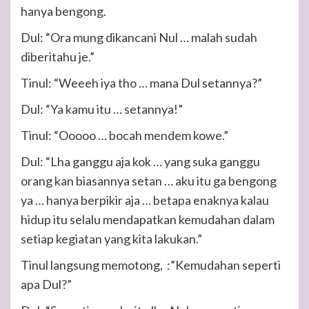
hanya bengong.
Dul: “Ora mung dikancani Nul … malah sudah
diberitahu je.”
Tinul: “Weeeh iya tho … mana Dul setannya?”
Dul: “Ya kamu itu … setannya!”
Tinul: “Ooooo … bocah mendem kowe.”
Dul: “Lha ganggu aja kok … yang suka ganggu
orang kan biasannya setan … aku itu ga bengong
ya … hanya berpikir aja … betapa enaknya kalau
hidup itu selalu mendapatkan kemudahan dalam
setiap kegiatan yang kita lakukan.”
Tinul langsung memotong, :”Kemudahan seperti
apa Dul?”