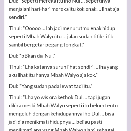
Dul: “Seperti mereka itu lho Nul … sepertinya
menjalani hari-hari mereka itu kok enak … lihat aja
sendiri.”
Tinul: “Ooooo … lah jadi menurutmu enak hidup
seperti Mbah Walyo itu … jalan sudah titik-titik
sambil bergetar pegang tongkat.”
Dul: “bBkan dia Nul.”
Tinul: “Lha katanya suruh lihat sendiri … lha yang
aku lihat itu hanya Mbah Walyo aja kok.”
Dul: “Yang sudah pada lewat tadi itu.”
Tinul: “Lha yo wis ora kethok Dul … tapi jugan
dikira meski Mbah Walyo seperti itu belum tentu
mengeluh dengan kehidupannya lho Dul … bisa
jadi dia menikmati hidupnya … beliau pasti
menikmati apa yang Mbah Walyo alami sebagai