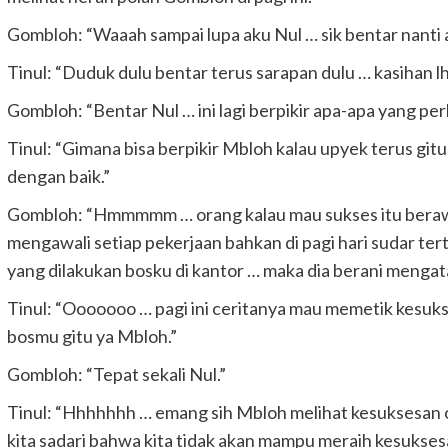
Gombloh: “Waaah sampai lupa aku Nul … sik bentar nanti
Tinul: “Duduk dulu bentar terus sarapan dulu … kasihan l
Gombloh: “Bentar Nul … ini lagi berpikir apa-apa yang per
Tinul: “Gimana bisa berpikir Mbloh kalau upyek terus gitu
dengan baik.”
Gombloh: “Hmmmmm … orang kalau mau sukses itu berawal 
mengawali setiap pekerjaan bahkan di pagi hari sudar terta
yang dilakukan bosku di kantor … maka dia berani menga
Tinul: “Ooooooo … pagi ini ceritanya mau memetik kesuks
bosmu gitu ya Mbloh.”
Gombloh: “Tepat sekali Nul.”
Tinul: “Hhhhhhh … emang sih Mbloh melihat kesuksesan 
kita sadari bahwa kita tidak akan mampu meraih kesukse