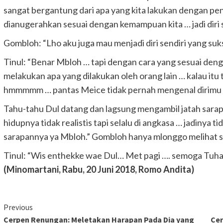
sangat bergantung dari apa yang kita lakukan dengan pe
dianugerahkan sesuai dengan kemampuan kita … jadi diri s
Gombloh: “Lho aku juga mau menjadi diri sendiri yang suk
Tinul: “Benar Mbloh … tapi dengan cara yang sesuai den
melakukan apa yang dilakukan oleh orang lain … kalau itu te
hmmmmm … pantas Meice tidak pernah mengenal dirimu 
Tahu-tahu Dul datang dan lagsung mengambil jatah sarap
hidupnya tidak realistis tapi selalu di angkasa … jadinya 
sarapannya ya Mbloh.” Gombloh hanya mlonggo melihat s
Tinul: “Wis enthekke wae Dul… Met pagi …. semoga Tuhan
(Minomartani, Rabu, 20 Juni 2018, Romo Andita)
Continue
Previous
Cerpen Renungan: Meletakan Harapan Pada Dia yang
Cer