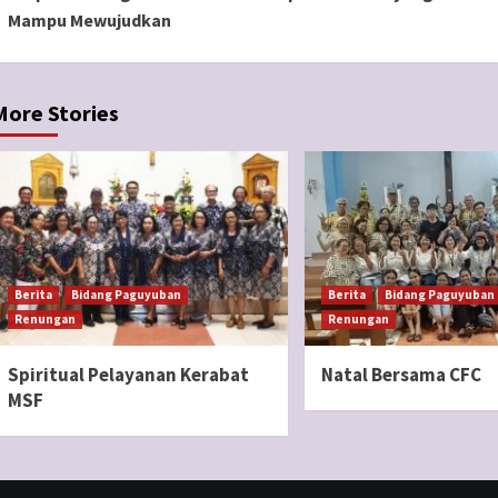
Reading
Mampu Mewujudkan
More Stories
Berita
Bidang Paguyuban
Berita
Bidang Paguyuban
Renungan
Renungan
Spiritual Pelayanan Kerabat
Natal Bersama CFC
MSF