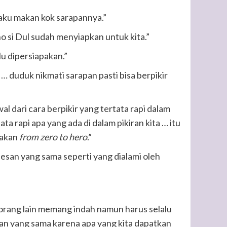
 aku makan kok sarapannya.”
ho si Dul sudah menyiapkan untuk kita.”
lu dipersiapakan.”
 … duduk nikmati sarapan pasti bisa berpikir
dari cara berpikir yang tertata rapi dalam
ta rapi apa yang ada di dalam pikiran kita … itu
takan
from zero to hero
.”
esan yang sama seperti yang dialami oleh
orang lain memang indah namun harus selalu
san yang sama karena apa yang kita dapatkan