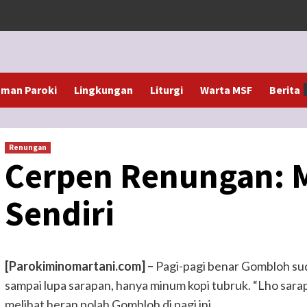
man Paroki
Lingkungan
Liturgi
Warta MSF
Berita
Renungan
Cerpen Renungan: M
Sendiri
[Parokiminomartani.com] –
Pagi-pagi benar Gombloh su
sampai lupa sarapan, hanya minum kopi tubruk. “Lho sara
melihat heran polah Gombloh di pagi ini.