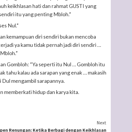
nuh keikhlasan hati dan rahmat GUSTI yang
endiri itu yang penting Mbloh.”
ses Nul.”
gan kemampuan diri sendiri bukan mencoba
rjadi ya kamu tidak pernah jadi diri sendiri …
Mbloh.”
an Gombloh: “Ya seperti itu Nul … Gombloh itu
tidak tahu kalau ada sarapan yang enak … makasih
i Dul mengambil sarapannya.
 memberkati hidup dan karya kita.
Next
pen Renungan: Ketika Berbagi dengan Keikhlasan