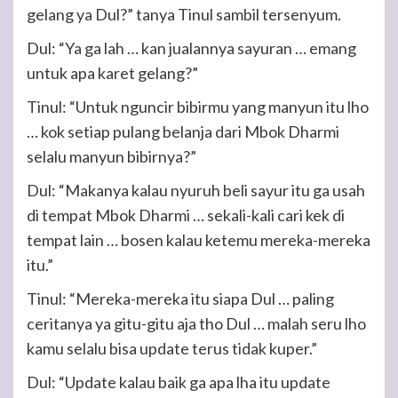
gelang ya Dul?” tanya Tinul sambil tersenyum.
Dul: “Ya ga lah … kan jualannya sayuran … emang
untuk apa karet gelang?”
Tinul: “Untuk nguncir bibirmu yang manyun itu lho
… kok setiap pulang belanja dari Mbok Dharmi
selalu manyun bibirnya?”
Dul: “Makanya kalau nyuruh beli sayur itu ga usah
di tempat Mbok Dharmi … sekali-kali cari kek di
tempat lain … bosen kalau ketemu mereka-mereka
itu.”
Tinul: “Mereka-mereka itu siapa Dul … paling
ceritanya ya gitu-gitu aja tho Dul … malah seru lho
kamu selalu bisa update terus tidak kuper.”
Dul: “Update kalau baik ga apa lha itu update