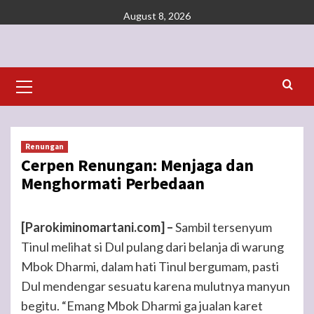
Skip
August 8, 2026
to
content
Primary
Menu
Renungan
Cerpen Renungan: Menjaga dan
Menghormati Perbedaan
[Parokiminomartani.com] –
Sambil tersenyum
Tinul melihat si Dul pulang dari belanja di warung
Mbok Dharmi, dalam hati Tinul bergumam, pasti
Dul mendengar sesuatu karena mulutnya manyun
begitu. “Emang Mbok Dharmi ga jualan karet