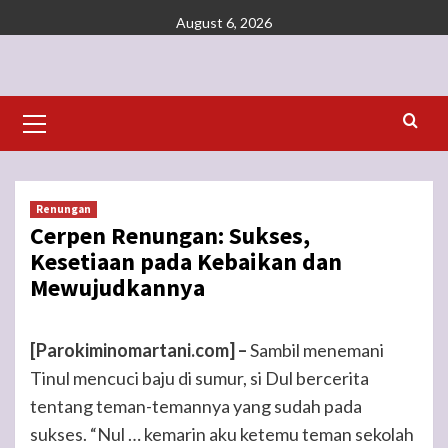
Skip
August 6, 2026
to
content
Primary
Menu
Renungan
Cerpen Renungan: Sukses,
Kesetiaan pada Kebaikan dan
Mewujudkannya
[Parokiminomartani.com] –
Sambil menemani
Tinul mencuci baju di sumur, si Dul bercerita
tentang teman-temannya yang sudah pada
sukses. “Nul … kemarin aku ketemu teman sekolah