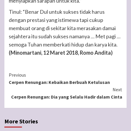
menyiapkan sarapan untuk kita.”
Tinul: “Benar Dul untuk sukses tidak harus
dengan prestasi yang istimewa tapi cukup
membuat orang di sekitar kita merasakan damai
sejahtera itu sudah sukses namanya … Met pagi …
semoga Tuhan memberkati hidup dan karya kita.
(Minomartani, 12 Maret 2018, Romo Andita)
Continue
Previous
Cerpen Renungan: Kebaikan Berbuah Ketulusan
Reading
Next
Cerpen Renungan: Dia yang Selalu Hadir dalam Cinta
More Stories