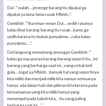
Dul :” walah….jenenge barang itu dipakai ga
dipakai ya lama-lama rusak Mbloh..”.
Gombloh :” lha eman-eman Dul….sedih rasanya
kalau lihat barang-barang itu rusak…kamu ga
sedih karena itu bukan punyakmu…coba kalau
punyakmu….”.
Dul langsung memotong omongan Gombloh :”
kalau ga mau punya barang-barang seperti itu…ini
barang yang berharga saat ini…uang untuk beli
gula….ingat ya Mbloh…banyak hal yang sepertinya
kita miliki dan menjadi milik kita namun semuanya
hanya ada dalam hati dan pikiran kita kerena pada
kenyataanya yang kita miliki hanya yang
menempel pada tubuh kita… itu yang paling
berharga saat ini…”.