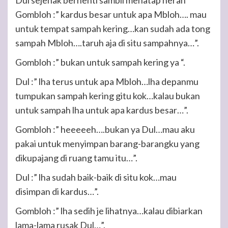
Dul sejenak berhenti sambil menatap heran
Gombloh :” kardus besar untuk apa Mbloh…. mau
untuk tempat sampah kering…kan sudah ada tong
sampah Mbloh….taruh aja di situ sampahnya…”.
Gombloh :” bukan untuk sampah kering ya “.
Dul :” lha terus untuk apa Mbloh…lha depanmu
tumpukan sampah kering gitu kok…kalau bukan
untuk sampah lha untuk apa kardus besar…”.
Gombloh :” heeeeeh….bukan ya Dul…mau aku
pakai untuk menyimpan barang-barangku yang
dikupajang di ruang tamu itu…”.
Dul :” lha sudah baik-baik di situ kok…mau
disimpan di kardus…”.
Gombloh :” lha sedih je lihatnya…kalau dibiarkan
lama-lama rusak Dul…”.