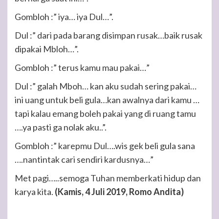
Gombloh :” iya… iya Dul…”.
Dul :” dari pada barang disimpan rusak…baik rusak
dipakai Mbloh…”.
Gombloh :” terus kamu mau pakai…”
Dul :” galah Mboh… kan aku sudah sering pakai…
ini uang untuk beli gula…kan awalnya dari kamu …
tapi kalau emang boleh pakai yang di ruang tamu
….ya pasti ga nolak aku..”.
Gombloh :” karepmu Dul….wis gek beli gula sana
….nantintak cari sendiri kardusnya…”
Met pagi…..semoga Tuhan memberkati hidup dan
karya kita.
(Kamis, 4 Juli 2019, Romo Andita)