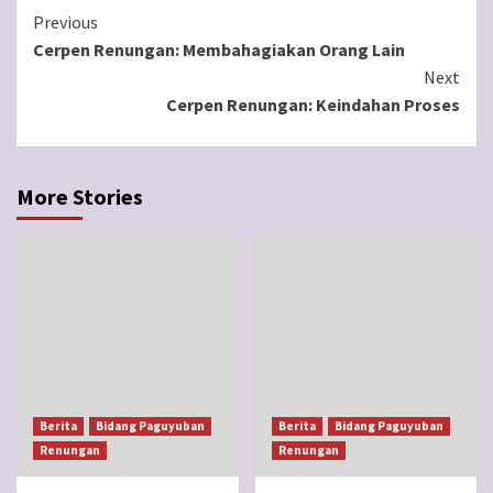
Continue
Previous
Cerpen Renungan: Membahagiakan Orang Lain
Reading
Next
Cerpen Renungan: Keindahan Proses
More Stories
Berita
Bidang Paguyuban
Berita
Bidang Paguyuban
Renungan
Renungan