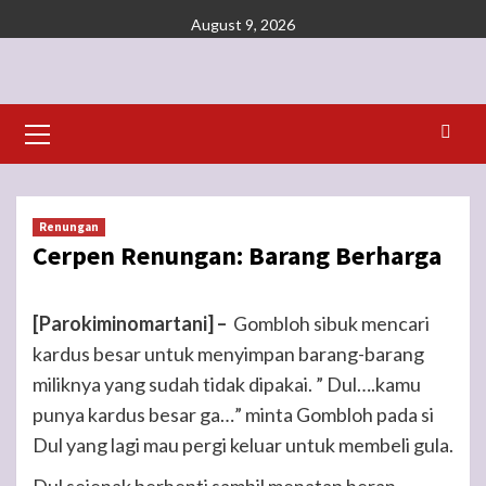
Skip
August 9, 2026
to
content
Primary
Menu
Renungan
Cerpen Renungan: Barang Berharga
[Parokiminomartani] –
Gombloh sibuk mencari
kardus besar untuk menyimpan barang-barang
miliknya yang sudah tidak dipakai. ” Dul….kamu
punya kardus besar ga…” minta Gombloh pada si
Dul yang lagi mau pergi keluar untuk membeli gula.