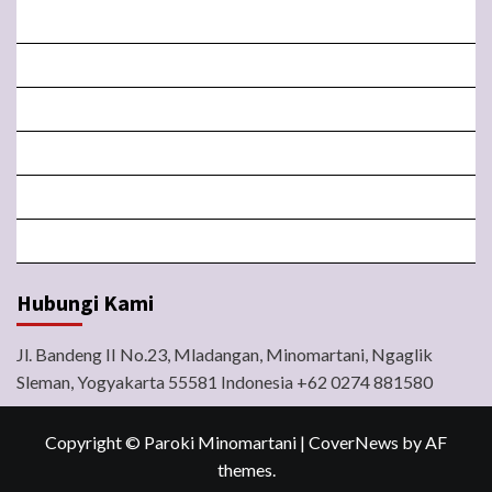
MISA LIVE STREAMING
PENGUMUMAN PAROKI
LITURGI
FORM
LINGKUNGAN
BERITA
Hubungi Kami
Jl. Bandeng II No.23, Mladangan, Minomartani, Ngaglik
Sleman, Yogyakarta 55581 Indonesia +62 0274 881580
Copyright © Paroki Minomartani
|
CoverNews
by AF
themes.