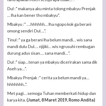
Dul :” makanya aku minta tolong mbakyu Prenjak
… lha kan bener tho mbakyu”.
Mbakyu :” ….hhhhhh… lha ngopo kok ga berani
omong sendiri Dul….”.
Tinul :” ya ga berani lha belum mandi… wis sana
mandi dulu Dul…. njijiki… wis ngrusuhi rembugan
durung adus sisan…. sana mandi…”.
Dul :” siap…tenan ya mbakyu dicerirakan sama dik
Aseh ya…”.
Mbakyu Prenjak :” cerita ya belum mandi ya…
hhhhhhh..”.
Met pagi… semoga Tuhan memberkati hidup dan
karya kita.
(Jumat, 8 Maret 2019, Romo Andita)