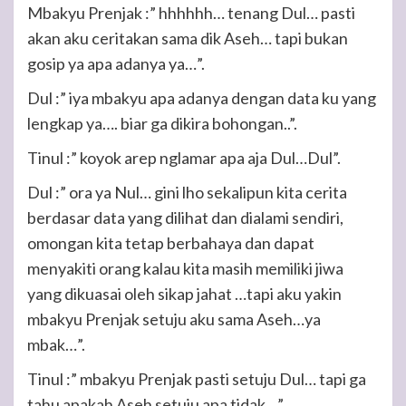
Mbakyu Prenjak :” hhhhhh… tenang Dul… pasti
akan aku ceritakan sama dik Aseh… tapi bukan
gosip ya apa adanya ya…”.
Dul :” iya mbakyu apa adanya dengan data ku yang
lengkap ya…. biar ga dikira bohongan..”.
Tinul :” koyok arep nglamar apa aja Dul…Dul”.
Dul :” ora ya Nul… gini lho sekalipun kita cerita
berdasar data yang dilihat dan dialami sendiri,
omongan kita tetap berbahaya dan dapat
menyakiti orang kalau kita masih memiliki jiwa
yang dikuasai oleh sikap jahat …tapi aku yakin
mbakyu Prenjak setuju aku sama Aseh…ya
mbak…”.
Tinul :” mbakyu Prenjak pasti setuju Dul… tapi ga
tahu apakah Aseh setuju apa tidak…”.