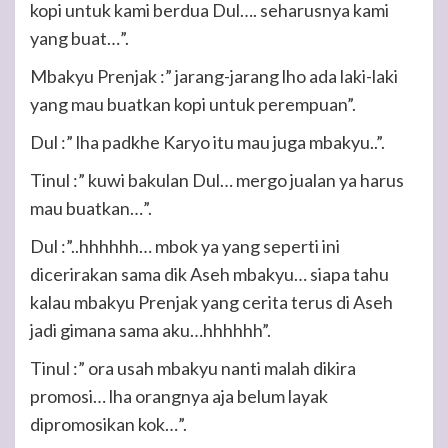
kopi untuk kami berdua Dul…. seharusnya kami
yang buat…”.
Mbakyu Prenjak :” jarang-jarang lho ada laki-laki
yang mau buatkan kopi untuk perempuan”.
Dul :” lha padkhe Karyo itu mau juga mbakyu..”.
Tinul :” kuwi bakulan Dul… mergo jualan ya harus
mau buatkan…”.
Dul :”..hhhhhh… mbok ya yang seperti ini
dicerirakan sama dik Aseh mbakyu… siapa tahu
kalau mbakyu Prenjak yang cerita terus di Aseh
jadi gimana sama aku…hhhhhh”.
Tinul :” ora usah mbakyu nanti malah dikira
promosi… lha orangnya aja belum layak
dipromosikan kok…”.