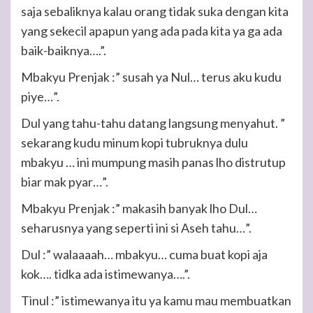
saja sebaliknya kalau orang tidak suka dengan kita
yang sekecil apapun yang ada pada kita ya ga ada
baik-baiknya….”.
Mbakyu Prenjak :” susah ya Nul… terus aku kudu
piye…”.
Dul yang tahu-tahu datang langsung menyahut. ”
sekarang kudu minum kopi tubruknya dulu
mbakyu … ini mumpung masih panas lho distrutup
biar mak pyar…”.
Mbakyu Prenjak :” makasih banyak lho Dul…
seharusnya yang seperti ini si Aseh tahu…”.
Dul :” walaaaah… mbakyu… cuma buat kopi aja
kok…. tidka ada istimewanya….”.
Tinul :” istimewanya itu ya kamu mau membuatkan