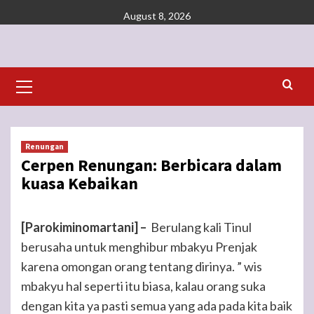
Skip
August 8, 2026
to
content
Primary
Menu
Renungan
Cerpen Renungan: Berbicara dalam
kuasa Kebaikan
[Parokiminomartani] –
Berulang kali Tinul
berusaha untuk menghibur mbakyu Prenjak
karena omongan orang tentang dirinya. ” wis
mbakyu hal seperti itu biasa, kalau orang suka
dengan kita ya pasti semua yang ada pada kita baik