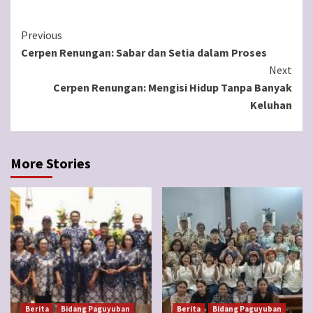
Continue
Previous
Cerpen Renungan: Sabar dan Setia dalam Proses
Reading
Next
Cerpen Renungan: Mengisi Hidup Tanpa Banyak
Keluhan
More Stories
Berita
Bidang Paguyuban
Berita
Bidang Paguyuban