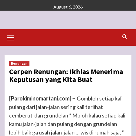
Skip
August 6, 2026
to
content
Primary
Menu
Renungan
Cerpen Renungan: Ikhlas Menerima
Keputusan yang Kita Buat
[Parokiminomartani.com] –
Gombloh setiap kali
pulang dari jalan-jalan sering kali terlihat
cemberut dan grundelan ” Mbloh kalau setiap kali
kamu jalan-jalan dan pulang dengan grundelan
lebih baik ga usah jalan-jalan … wis di rumah saja, ”