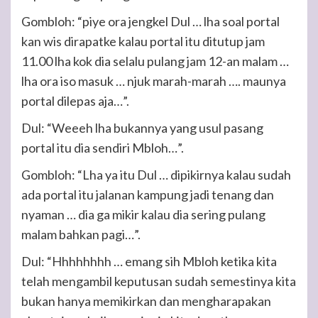
Gombloh: “piye ora jengkel Dul … lha soal portal
kan wis dirapatke kalau portal itu ditutup jam
11.00 lha kok dia selalu pulang jam 12-an malam …
lha ora iso masuk … njuk marah-marah …. maunya
portal dilepas aja…”.
Dul: “Weeeh lha bukannya yang usul pasang
portal itu dia sendiri Mbloh…”.
Gombloh: “Lha ya itu Dul … dipikirnya kalau sudah
ada portal itu jalanan kampung jadi tenang dan
nyaman … dia ga mikir kalau dia sering pulang
malam bahkan pagi…”.
Dul: “Hhhhhhhh … emang sih Mbloh ketika kita
telah mengambil keputusan sudah semestinya kita
bukan hanya memikirkan dan mengharapakan