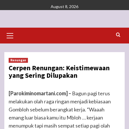
Skip
August 8, 2026
to
content
Primary
Menu
Renungan
Cerpen Renungan: Keistimewaan
yang Sering Dilupakan
[Parokiminomartani.com] –
Bagun pagi terus
melakukan olah raga ringan menjadi kebiasaan
Gombloh sebelum berangkat kerja. “Waaah
emang luar biasa kamu itu Mbloh … kerjaan
menumpuk tapi masih sempat setiap pagi olah