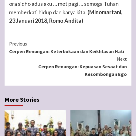
ora sidho adus aku … met pagi … semoga Tuhan
memberkati hidup dan karya kita.
(Minomartani,
23 Januari 2018, Romo Andita)
Continue
Previous
Cerpen Renungan: Keterbukaan dan Keikhlasan Hati
Reading
Next
Cerpen Renungan: Kepuasan Sesaat dan
Kesombongan Ego
More Stories