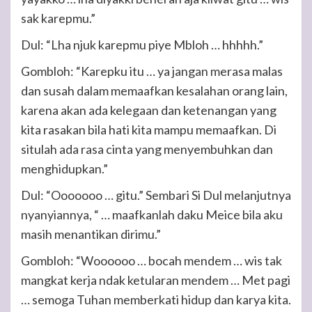
sak karepmu.”
Dul: “Lha njuk karepmu piye Mbloh … hhhhh.”
Gombloh: “Karepku itu … ya jangan merasa malas
dan susah dalam memaafkan kesalahan orang lain,
karena akan ada kelegaan dan ketenangan yang
kita rasakan bila hati kita mampu memaafkan. Di
situlah ada rasa cinta yang menyembuhkan dan
menghidupkan.”
Dul: “Ooooooo … gitu.” Sembari Si Dul melanjutnya
nyanyiannya, “ … maafkanlah daku Meice bila aku
masih menantikan dirimu.”
Gombloh: “Woooooo … bocah mendem … wis tak
mangkat kerja ndak ketularan mendem … Met pagi
… semoga Tuhan memberkati hidup dan karya kita.