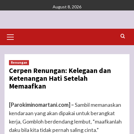
Skip
August 8, 2026
to
content
Primary
Menu
Renungan
Cerpen Renungan: Kelegaan dan
Ketenangan Hati Setelah
Memaafkan
[Parokiminomartani.com] –
Sambil memanaskan
kendaraan yang akan dipakai untuk berangkat
kerja, Gombloh berdendang lembut, “maafkanlah
daku bila kita tidak pernah saling cinta.”