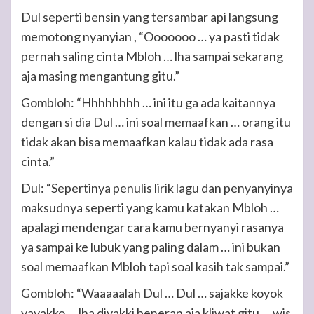
Dul seperti bensin yang tersambar api langsung
memotong nyanyian , “Ooooooo … ya pasti tidak
pernah saling cinta Mbloh … lha sampai sekarang
aja masing mengantung gitu.”
Gombloh: “Hhhhhhhh … ini itu ga ada kaitannya
dengan si dia Dul … ini soal memaafkan … orang itu
tidak akan bisa memaafkan kalau tidak ada rasa
cinta.”
Dul: “Sepertinya penulis lirik lagu dan penyanyinya
maksudnya seperti yang kamu katakan Mbloh …
apalagi mendengar cara kamu bernyanyi rasanya
ya sampai ke lubuk yang paling dalam … ini bukan
soal memaafkan Mbloh tapi soal kasih tak sampai.”
Gombloh: “Waaaaalah Dul … Dul … sajakke koyok
yayakko … lha diyakki beneran aja kliwat gitu … wis