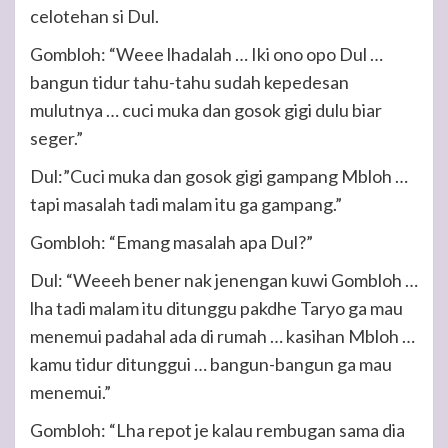
celotehan si Dul.
Gombloh: “Weee lhadalah … Iki ono opo Dul …
bangun tidur tahu-tahu sudah kepedesan
mulutnya … cuci muka dan gosok gigi dulu biar
seger.”
Dul:”Cuci muka dan gosok gigi gampang Mbloh …
tapi masalah tadi malam itu ga gampang.”
Gombloh: “Emang masalah apa Dul?”
Dul: “Weeeh bener nak jenengan kuwi Gombloh …
lha tadi malam itu ditunggu pakdhe Taryo ga mau
menemui padahal ada di rumah … kasihan Mbloh …
kamu tidur ditunggui … bangun-bangun ga mau
menemui.”
Gombloh: “Lha repot je kalau rembugan sama dia