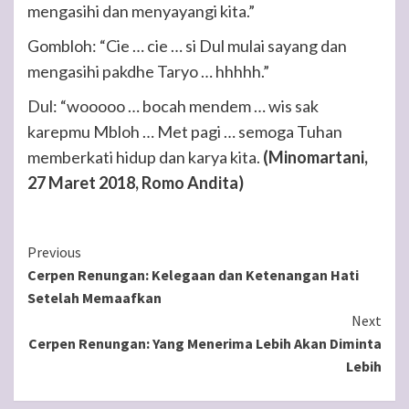
mengasihi dan menyayangi kita.”
Gombloh: “Cie … cie … si Dul mulai sayang dan
mengasihi pakdhe Taryo … hhhhh.”
Dul: “wooooo … bocah mendem … wis sak
karepmu Mbloh … Met pagi … semoga Tuhan
memberkati hidup dan karya kita.
(Minomartani,
27 Maret 2018, Romo Andita)
Continue
Previous
Cerpen Renungan: Kelegaan dan Ketenangan Hati
Reading
Setelah Memaafkan
Next
Cerpen Renungan: Yang Menerima Lebih Akan Diminta
Lebih