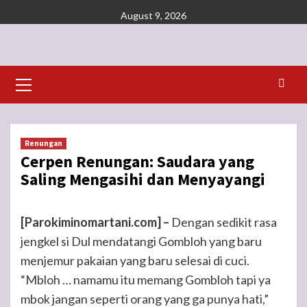
Skip
August 9, 2026
to
content
Primary
Menu
Renungan
Cerpen Renungan: Saudara yang
Saling Mengasihi dan Menyayangi
[Parokiminomartani.com] –
Dengan sedikit rasa
jengkel si Dul mendatangi Gombloh yang baru
menjemur pakaian yang baru selesai di cuci.
“Mbloh … namamu itu memang Gombloh tapi ya
mbok jangan seperti orang yang ga punya hati,”