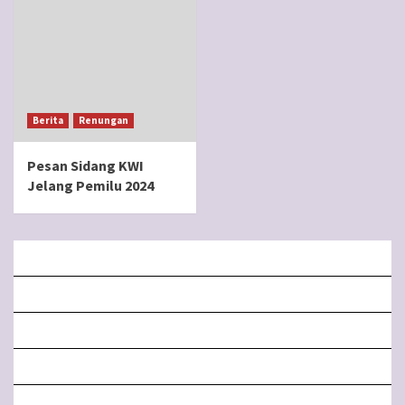
Berita
Renungan
Pesan Sidang KWI
Jelang Pemilu 2024
BERANDA
MISA LIVE STREAMING
PENGUMUMAN PAROKI
LITURGI
FORM