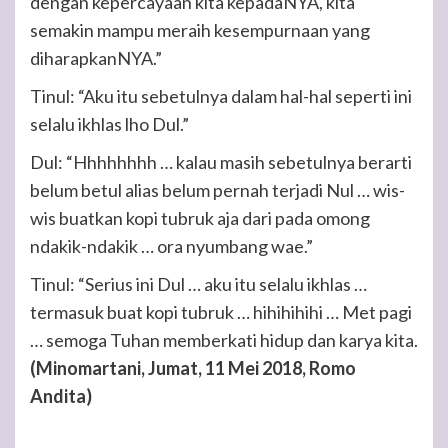
dengan kepercayaan kita kepadaNYA, kita
semakin mampu meraih kesempurnaan yang
diharapkanNYA.”
Tinul: “Aku itu sebetulnya dalam hal-hal seperti ini
selalu ikhlas lho Dul.”
Dul: “Hhhhhhhh … kalau masih sebetulnya berarti
belum betul alias belum pernah terjadi Nul … wis-
wis buatkan kopi tubruk aja dari pada omong
ndakik-ndakik … ora nyumbang wae.”
Tinul: “Serius ini Dul … aku itu selalu ikhlas …
termasuk buat kopi tubruk … hihihihihi … Met pagi
… semoga Tuhan memberkati hidup dan karya kita.
(Minomartani, Jumat, 11 Mei 2018, Romo
Andita)