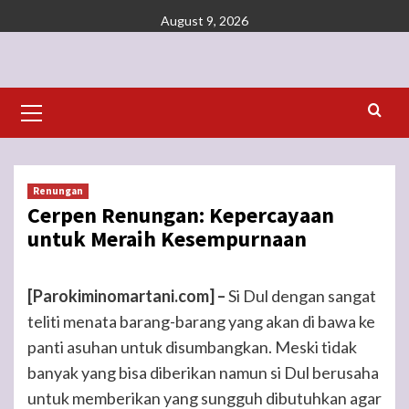
Skip
August 9, 2026
to
content
Primary
Menu
Renungan
Cerpen Renungan: Kepercayaan
untuk Meraih Kesempurnaan
[Parokiminomartani.com] –
Si Dul dengan sangat
teliti menata barang-barang yang akan di bawa ke
panti asuhan untuk disumbangkan. Meski tidak
banyak yang bisa diberikan namun si Dul berusaha
untuk memberikan yang sungguh dibutuhkan agar