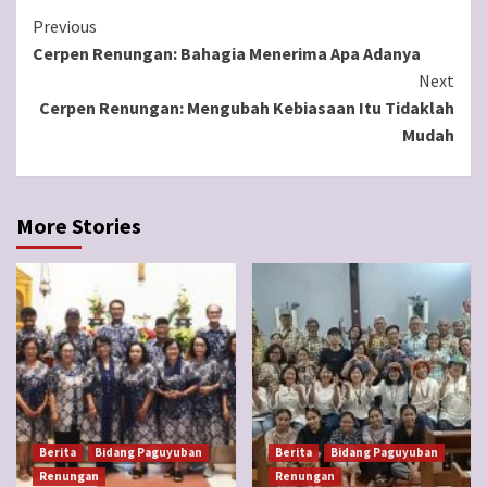
Continue
Previous
Cerpen Renungan: Bahagia Menerima Apa Adanya
Reading
Next
Cerpen Renungan: Mengubah Kebiasaan Itu Tidaklah
Mudah
More Stories
Berita
Bidang Paguyuban
Berita
Bidang Paguyuban
Renungan
Renungan