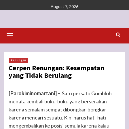
Skip
August 7, 2026
to
content
Primary
Menu
Renungan
Cerpen Renungan: Kesempatan
yang Tidak Berulang
[Parokiminomartani] –
Satu persatu Gombloh
menata kembali buku-buku yang berserakan
karena semalam sempat dibongkar-bongkar
karena mencari sesuatu. Kini harus hati-hati
mengembalikan ke posisi semula karena kalau