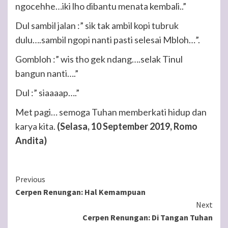
ngocehhe…iki lho dibantu menata kembali..”
Dul sambil jalan :” sik tak ambil kopi tubruk
dulu….sambil ngopi nanti pasti selesai Mbloh…”.
Gombloh :” wis tho gek ndang….selak Tinul
bangun nanti….”
Dul :” siaaaap….”
Met pagi… semoga Tuhan memberkati hidup dan
karya kita.
(Selasa, 10 September 2019, Romo
Andita)
Continue
Previous
Cerpen Renungan: Hal Kemampuan
Reading
Next
Cerpen Renungan: Di Tangan Tuhan