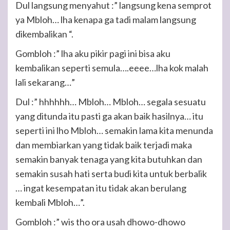
Dul langsung menyahut :” langsung kena semprot
ya Mbloh… lha kenapa ga tadi malam langsung
dikembalikan “.
Gombloh :” lha aku pikir pagi ini bisa aku
kembalikan seperti semula….eeee…lha kok malah
lali sekarang…”
Dul :” hhhhhh… Mbloh… Mbloh… segala sesuatu
yang ditunda itu pasti ga akan baik hasilnya… itu
seperti ini lho Mbloh… semakin lama kita menunda
dan membiarkan yang tidak baik terjadi maka
semakin banyak tenaga yang kita butuhkan dan
semakin susah hati serta budi kita untuk berbalik
… ingat kesempatan itu tidak akan berulang
kembali Mbloh…”.
Gombloh :” wis tho ora usah dhowo-dhowo