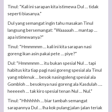
Tinul: “Kali ini sarapan kita istimewa Dul … tidak
seperti biasanya.”
Dul yang semangat ingin tahu masakan Tinul
langsung bersemangat: “Waaaaah … mantap …
apa istimewanya?”
Tinul: “Hmmmmm … kali ini kita sarapan nasi
goreng ikan asin pakai pete … piye?”
Dul: “Hmmmmm … itu bukan spesial Nul … tapi
habitus kita tiap pagi nasi goreng spesial ala Tinul
yang mblenuk … besok nasingoleng spesial ala
Gombloh … besoknya nasi goreng ala Kasdulah ….
heeeeeh … tak kiro spesial tenan Nul … Nul.”
Tinul: “Hhhhhhh … biar tambah semangat
sarapannya Dul … lha kok pulang jalan-jalan teriak