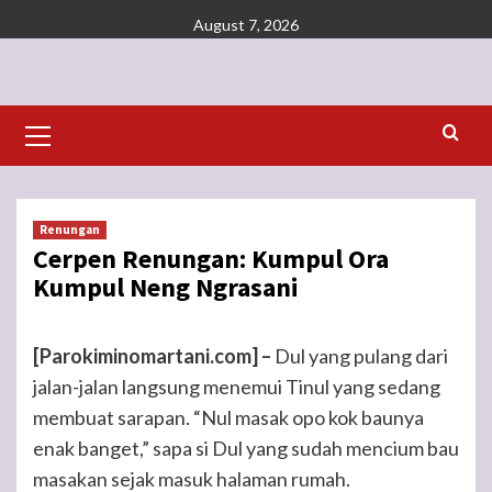
Skip
August 7, 2026
to
content
Primary
Menu
Renungan
Cerpen Renungan: Kumpul Ora
Kumpul Neng Ngrasani
[Parokiminomartani.com] –
Dul yang pulang dari
jalan-jalan langsung menemui Tinul yang sedang
membuat sarapan. “Nul masak opo kok baunya
enak banget,” sapa si Dul yang sudah mencium bau
masakan sejak masuk halaman rumah.