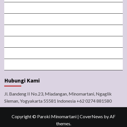
MISA LIVE STREAMING
PENGUMUMAN PAROKI
LITURGI
FORM
LINGKUNGAN
BERITA
Hubungi Kami
Jl. Bandeng II No.23, Mladangan, Minomartani, Ngaglik
Sleman, Yogyakarta 55581 Indonesia +62 0274 881580
Copyright © Paroki Minomartani
|
CoverNews
by AF
themes.