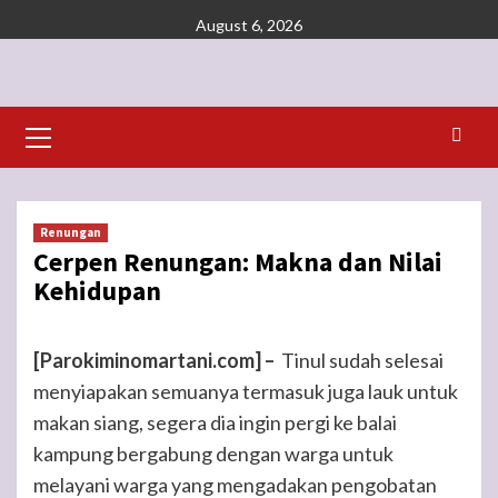
Skip
August 6, 2026
to
content
Primary
Menu
Renungan
Cerpen Renungan: Makna dan Nilai
Kehidupan
[Parokiminomartani.com] –
Tinul sudah selesai
menyiapakan semuanya termasuk juga lauk untuk
makan siang, segera dia ingin pergi ke balai
kampung bergabung dengan warga untuk
melayani warga yang mengadakan pengobatan