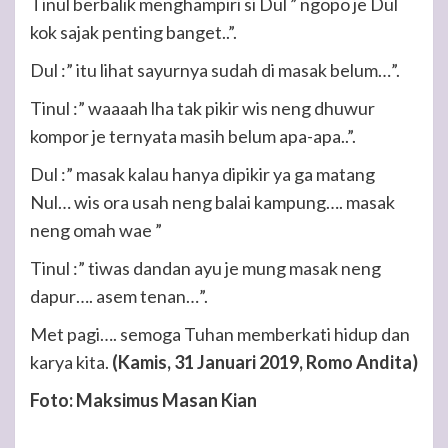
Tinul berbalik menghampiri si Dul ” ngopo je Dul
kok sajak penting banget..”.
Dul :” itu lihat sayurnya sudah di masak belum…”.
Tinul :” waaaah lha tak pikir wis neng dhuwur
kompor je ternyata masih belum apa-apa..”.
Dul :” masak kalau hanya dipikir ya ga matang
Nul… wis ora usah neng balai kampung…. masak
neng omah wae ”
Tinul :” tiwas dandan ayu je mung masak neng
dapur…. asem tenan…”.
Met pagi…. semoga Tuhan memberkati hidup dan
karya kita.
(Kamis, 31 Januari 2019, Romo Andita)
Foto: Maksimus Masan Kian