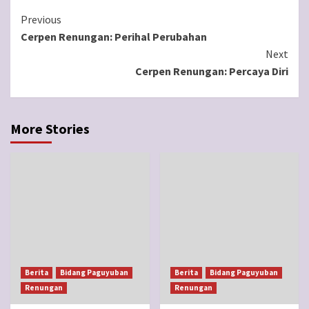
Continue
Previous
Cerpen Renungan: Perihal Perubahan
Reading
Next
Cerpen Renungan: Percaya Diri
More Stories
Berita
Bidang Paguyuban
Berita
Bidang Paguyuban
Renungan
Renungan