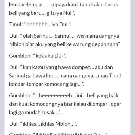
lempar-lempar …. supaya kami tahu kalau harus
beli yang baru… gitu ya Nul “.
Tinul :” hhhhhhh…iya Dul “.
Dul :” olah Sarinul… Sarinul…. wis mana uangnya
Mbloh biar aku yang beli ke warung depan sana”.
Gombloh :” kok aku Dul “.
Dul :” kan kamu yang bawa dompet… aku dan
Sarinul ga bawa lho…. mana uangnya… mau Tinul
lempar-lempar kemoceng lagi…”.
Gombloh :”…heeeeeeeeeh… ini… beli yang baik
dan kuat kemocengnya biar kalau dilempar-lepar
lagi ga mudah rusak…”.
Dul :” ikhlas… ikhlas Mbloh…”.