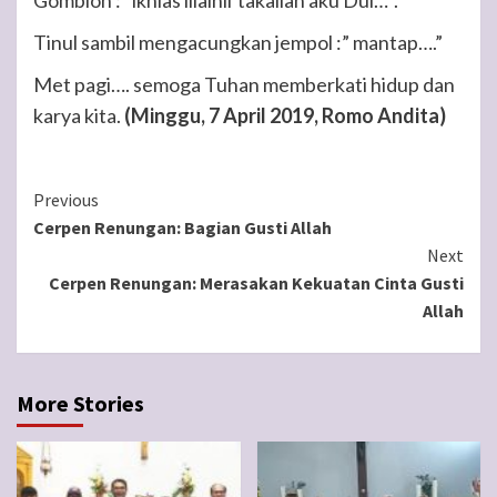
Gombloh :” ikhlas lilalhil’takallah aku Dul…”.
Tinul sambil mengacungkan jempol :” mantap….”
Met pagi…. semoga Tuhan memberkati hidup dan
karya kita.
(Minggu, 7 April 2019, Romo Andita)
Continue
Previous
Cerpen Renungan: Bagian Gusti Allah
Reading
Next
Cerpen Renungan: Merasakan Kekuatan Cinta Gusti
Allah
More Stories