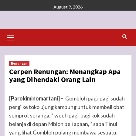
Skip
August 9, 2026
to
content
Primary
Menu
Renungan
Cerpen Renungan: Menangkap Apa
yang Dihendaki Orang Lain
[Parokiminomartani] –
Gombloh pagi-pagi sudah
pergi ke toko ujung kampung untuk membeli obat
semprot seranga. ” weeh pagi-pagi kok sudah
belanja di depan Mbloh beli apaan, ” sapa Tinul
yang lihat Gombloh pulang membawa sesuatu.