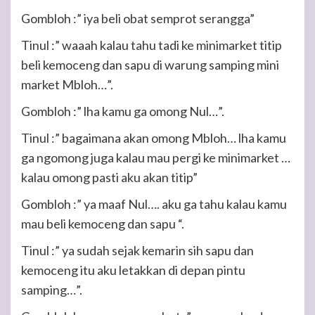
Gombloh :” iya beli obat semprot serangga”
Tinul :” waaah kalau tahu tadi ke minimarket titip
beli kemoceng dan sapu di warung samping mini
market Mbloh…”.
Gombloh :” lha kamu ga omong Nul…”.
Tinul :” bagaimana akan omong Mbloh… lha kamu
ga ngomong juga kalau mau pergi ke minimarket …
kalau omong pasti aku akan titip”
Gombloh :” ya maaf Nul…. aku ga tahu kalau kamu
mau beli kemoceng dan sapu “.
Tinul :” ya sudah sejak kemarin sih sapu dan
kemoceng itu aku letakkan di depan pintu
samping…”.