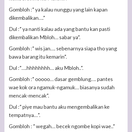
Gombloh :” ya kalau nunggu yang lain kapan
dikembalikan….”
Dul :” ya nanti kalau ada yang bantu kan pasti
dikembalikan Mbloh… sabar ya”.
Gombloh :” wis jan…. sebenarnya siapa tho yang
bawa barang itu kemarin”.
Dul :”….hhhhhhhh… aku Mbloh..”.
Gombloh :” ooooo… dasar gemblung…. pantes
wae kok ora ngamuk-ngamuk… biasanya sudah
mencak-mencak”.
Dul :” piye mau bantu aku mengembalikan ke
tempatnya…”.
Gombloh : ” wegah… becek ngombe kopi wae..”