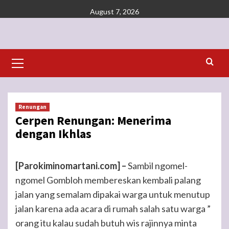
Skip
August 7, 2026
to
content
Primary
Menu
Renungan
Cerpen Renungan: Menerima
dengan Ikhlas
[Parokiminomartani.com] –
Sambil ngomel-
ngomel Gombloh membereskan kembali palang
jalan yang semalam dipakai warga untuk menutup
jalan karena ada acara di rumah salah satu warga ”
orang itu kalau sudah butuh wis rajinnya minta