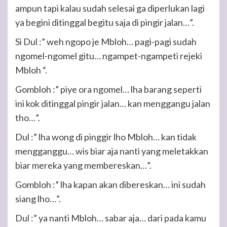
ampun tapi kalau sudah selesai ga diperlukan lagi
ya begini ditinggal begitu saja di pingir jalan…”.
Si Dul :” weh ngopo je Mbloh… pagi-pagi sudah
ngomel-ngomel gitu… ngampet-ngampeti rejeki
Mbloh “.
Gombloh :” piye ora ngomel… lha barang seperti
ini kok ditinggal pingir jalan… kan menggangu jalan
tho…”.
Dul :” lha wong di pinggir lho Mbloh… kan tidak
mengganggu… wis biar aja nanti yang meletakkan
biar mereka yang membereskan…”.
Gombloh :” lha kapan akan dibereskan… ini sudah
siang lho…”.
Dul :” ya nanti Mbloh… sabar aja… dari pada kamu