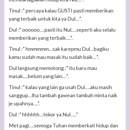
Tinul :” percaya kalau GUSTI pasti memberikan
yang terbaik untuk kita ya Dul…”.
Dul :” oooooo….pasti itu Nul….seperti aku selalu
memberikan yang terbaik….”.
Tinul :” hmmmmm…sak karepmu Dul…bagiku
kamu sudah mau masak itu sudah baik…”.
Dul langsung memotong :” itu baru mau
masak….belum yang lain…”.
Tinul :” kalau yang lain ga usah Dul….aku masih
sanggup…lha tambah gawean tambah minta naik
je upahnya….”.
Dul :” hhhhhh…tekor ya Nul…..”
Met pagi….semoga Tuhan memberkati hidup dan