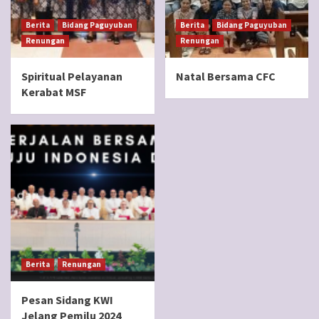
Berita
Bidang Paguyuban
Berita
Bidang Paguyuban
Renungan
Renungan
Spiritual Pelayanan
Natal Bersama CFC
Kerabat MSF
Berita
Renungan
Pesan Sidang KWI
Jelang Pemilu 2024