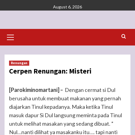
Skip
August 6, 2026
to
content
Primary
Menu
Renungan
Cerpen Renungan: Misteri
[Parokiminomartani] –
Dengan cermat si Dul
berusaha untuk membuat makanan yang pernah
diajarkan Tinul kepadanya. Maka ketika Tinul
masuk dapur Si Dul langsung meminta pada Tinul
untuk melihat masakan yang sedang dibuat. ”
Nul…nanti dilihat ya masakanku itu…. tapi nanti