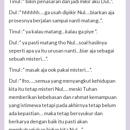
Tinul :” bikin penasaran dan jadi mikir aku Dul..”.
Dul :” hhhhhh….ga usah dipikir Nul….biarkan aja
prosesnya berjalan sampai nanti matang..”.
Tinul :” ya kalau matang…kalau ga piye “.
Dul :” ya pasti matang tho Nul…soal hasilnya
seperti apa ya itu urusan nanti…biar aja sebagai
sebuah misteri…”.
Tinul :” masak aja ook pakai misteri…”.
Dul :” lho…..semua yang menyangkut kehidupan
kita itu tetap misteri Nul…. meski Tuhan
memberikan kebebasan dan rahmat kemampuan
yang istimewa tetapi pada akhirnya tetap belum
ada kepastian… maka tetap bersyukur dan
berkarya dengan baik itu pasti akan
membahagiakan hidup kita Nul…”.