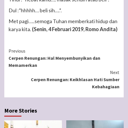
Dul :”hhhhh… beli sih….”.
Met pagi…..semoga Tuhan memberkati hidup dan
karya kita.
(Senin, 4 Februari 2019, Romo Andita)
Continue
Previous
Cerpen Renungan: Hal Menyembunyikan dan
Reading
Memamerkan
Next
Cerpen Renungan: Keikhlasan Hati Sumber
Kebahagiaan
More Stories