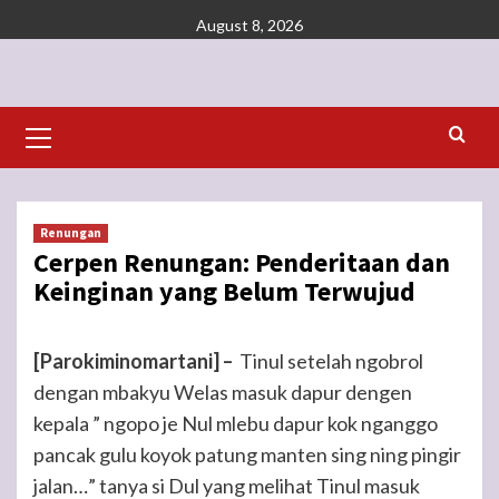
Skip
August 8, 2026
to
content
Primary
Menu
Renungan
Cerpen Renungan: Penderitaan dan
Keinginan yang Belum Terwujud
[Parokiminomartani] –
Tinul setelah ngobrol
dengan mbakyu Welas masuk dapur dengen
kepala ” ngopo je Nul mlebu dapur kok nganggo
pancak gulu koyok patung manten sing ning pingir
jalan…” tanya si Dul yang melihat Tinul masuk