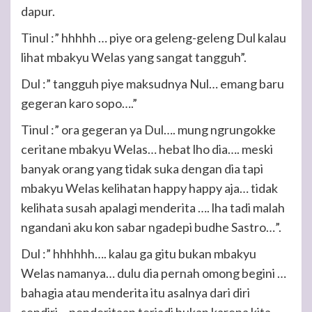
dapur.
Tinul :” hhhhh … piye ora geleng-geleng Dul kalau
lihat mbakyu Welas yang sangat tangguh”.
Dul :” tangguh piye maksudnya Nul… emang baru
gegeran karo sopo….”
Tinul :” ora gegeran ya Dul…. mung ngrungokke
ceritane mbakyu Welas… hebat lho dia…. meski
banyak orang yang tidak suka dengan dia tapi
mbakyu Welas kelihatan happy happy aja… tidak
kelihata susah apalagi menderita …. lha tadi malah
ngandani aku kon sabar ngadepi budhe Sastro…”.
Dul :” hhhhhh…. kalau ga gitu bukan mbakyu
Welas namanya… dulu dia pernah omong begini …
bahagia atau menderita itu asalnya dari diri