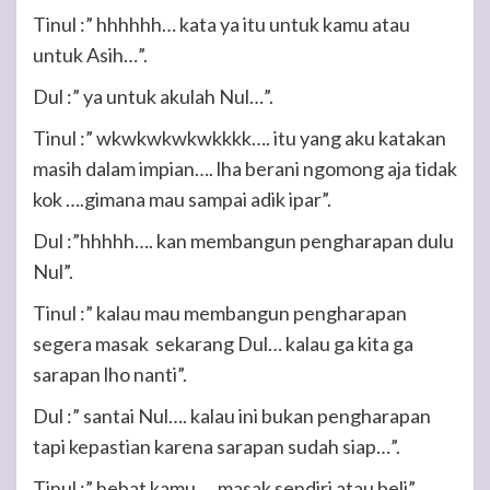
Tinul :” hhhhhh… kata ya itu untuk kamu atau
untuk Asih…”.
Dul :” ya untuk akulah Nul…”.
Tinul :” wkwkwkwkwkkkk…. itu yang aku katakan
masih dalam impian…. lha berani ngomong aja tidak
kok ….gimana mau sampai adik ipar”.
Dul :”hhhhh…. kan membangun pengharapan dulu
Nul”.
Tinul :” kalau mau membangun pengharapan
segera masak sekarang Dul… kalau ga kita ga
sarapan lho nanti”.
Dul :” santai Nul…. kalau ini bukan pengharapan
tapi kepastian karena sarapan sudah siap…”.
Tinul :” hebat kamu…. masak sendiri atau beli”.