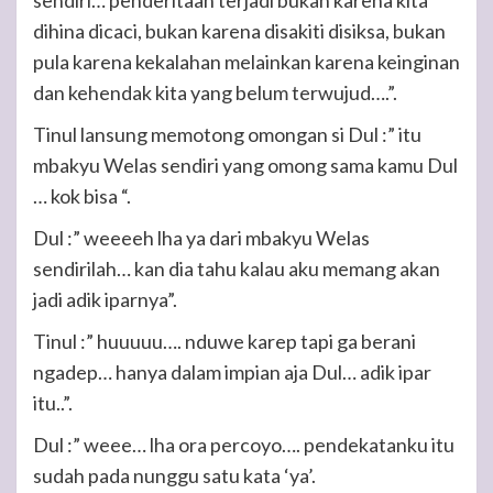
sendiri… penderitaan terjadi bukan karena kita
dihina dicaci, bukan karena disakiti disiksa, bukan
pula karena kekalahan melainkan karena keinginan
dan kehendak kita yang belum terwujud….”.
Tinul lansung memotong omongan si Dul :” itu
mbakyu Welas sendiri yang omong sama kamu Dul
… kok bisa “.
Dul :” weeeeh lha ya dari mbakyu Welas
sendirilah… kan dia tahu kalau aku memang akan
jadi adik iparnya”.
Tinul :” huuuuu…. nduwe karep tapi ga berani
ngadep… hanya dalam impian aja Dul… adik ipar
itu..”.
Dul :” weee… lha ora percoyo…. pendekatanku itu
sudah pada nunggu satu kata ‘ya’.