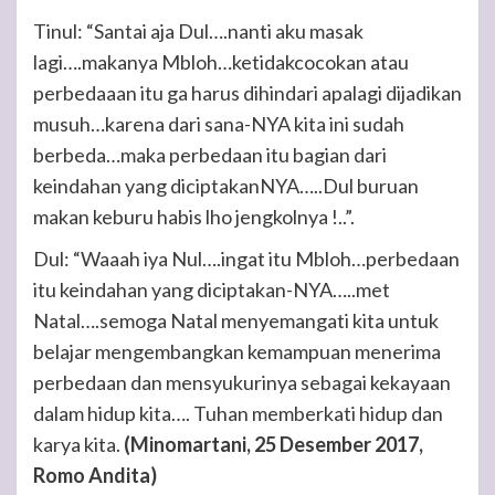
Tinul: “Santai aja Dul….nanti aku masak
lagi….makanya Mbloh…ketidakcocokan atau
perbedaaan itu ga harus dihindari apalagi dijadikan
musuh…karena dari sana-NYA kita ini sudah
berbeda…maka perbedaan itu bagian dari
keindahan yang diciptakanNYA…..Dul buruan
makan keburu habis lho jengkolnya !..”.
Dul: “Waaah iya Nul….ingat itu Mbloh…perbedaan
itu keindahan yang diciptakan-NYA…..met
Natal….semoga Natal menyemangati kita untuk
belajar mengembangkan kemampuan menerima
perbedaan dan mensyukurinya sebagai kekayaan
dalam hidup kita…. Tuhan memberkati hidup dan
karya kita.
(Minomartani, 25 Desember 2017,
Romo Andita)