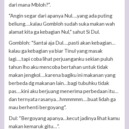
dari mana Mbloh?”.
“Angin segar dari apanya Nul….yang ada puting
beliung….kalau Gombloh sudah suka makan wah
alamat kita ga kebagian Nul,” sahut Si Dul.
Gombloh: “Santai aja Dul….pasti akan kebagian…
kalau ga kebagian ya biar Tinul yang masak
lagi….tapi coba lihat perjuanganku sekian puluh
tahun lho aku mencoba bertahan untuk tidak
makan jengkol….karena bagiku ini makanan yang
berbeda dg makanan lain…bagi tubuhku tidak
pas….kini aku berjuang menerima perbedaan itu…
dan ternyata rasanya…hmmmmm….buat lidah ga
mau berhenti bergoyang”.
Dul: “Bergoyang apanya…kecut jadinya lihat kamu
makan kemaruk gitu…”.