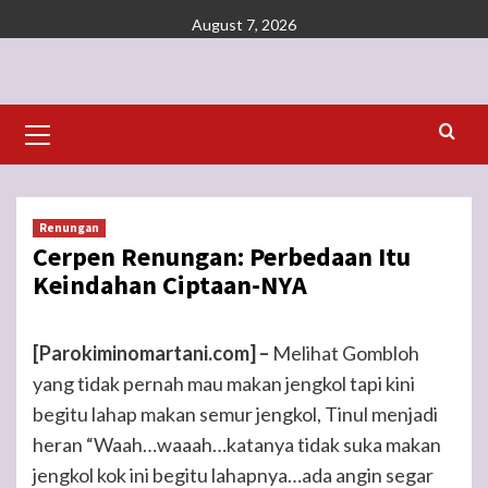
Skip
August 7, 2026
to
content
Primary
Menu
Renungan
Cerpen Renungan: Perbedaan Itu
Keindahan Ciptaan-NYA
[Parokiminomartani.com] –
Melihat Gombloh
yang tidak pernah mau makan jengkol tapi kini
begitu lahap makan semur jengkol, Tinul menjadi
heran “Waah…waaah…katanya tidak suka makan
jengkol kok ini begitu lahapnya…ada angin segar