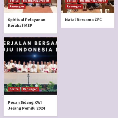
Berita
Bidang Paguyuban
Berita
Bidang Paguyuban
Renungan
Renungan
Spiritual Pelayanan
Natal Bersama CFC
Kerabat MSF
Berita
Renungan
Pesan Sidang KWI
Jelang Pemilu 2024