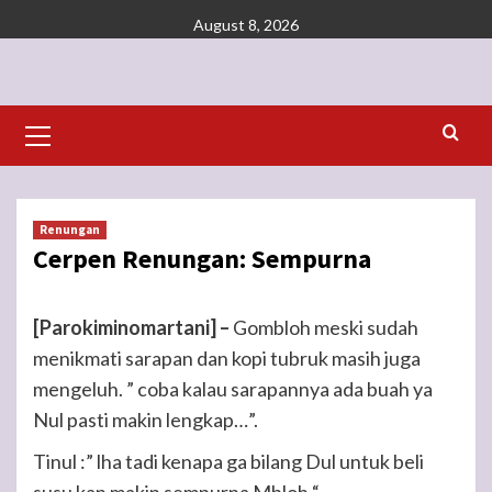
Skip
August 8, 2026
to
content
Primary
Menu
Renungan
Cerpen Renungan: Sempurna
[Parokiminomartani] –
Gombloh meski sudah
menikmati sarapan dan kopi tubruk masih juga
mengeluh. ” coba kalau sarapannya ada buah ya
Nul pasti makin lengkap…”.
Tinul :” lha tadi kenapa ga bilang Dul untuk beli