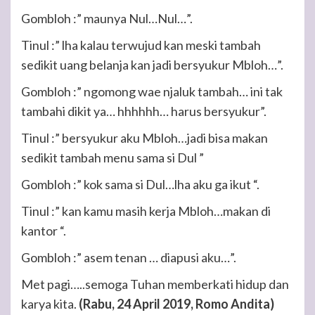
Gombloh :” maunya Nul…Nul…”.
Tinul :” lha kalau terwujud kan meski tambah
sedikit uang belanja kan jadi bersyukur Mbloh…”.
Gombloh :” ngomong wae njaluk tambah… ini tak
tambahi dikit ya… hhhhhh… harus bersyukur”.
Tinul :” bersyukur aku Mbloh…jadi bisa makan
sedikit tambah menu sama si Dul ”
Gombloh :” kok sama si Dul…lha aku ga ikut “.
Tinul :” kan kamu masih kerja Mbloh…makan di
kantor “.
Gombloh :” asem tenan … diapusi aku…”.
Met pagi…..semoga Tuhan memberkati hidup dan
karya kita.
(Rabu, 24 April 2019, Romo Andita)