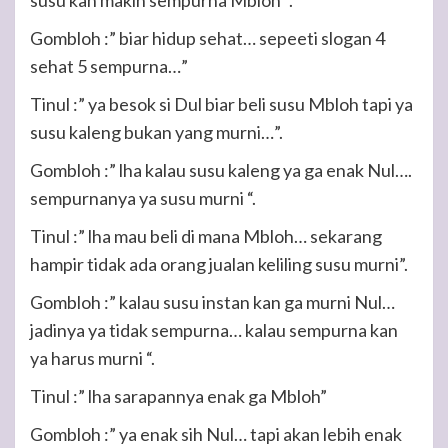
susu kan makin sempurna Mbloh “.
Gombloh :” biar hidup sehat… sepeeti slogan 4
sehat 5 sempurna…”
Tinul :” ya besok si Dul biar beli susu Mbloh tapi ya
susu kaleng bukan yang murni…”.
Gombloh :” lha kalau susu kaleng ya ga enak Nul….
sempurnanya ya susu murni “.
Tinul :” lha mau beli di mana Mbloh… sekarang
hampir tidak ada orang jualan keliling susu murni”.
Gombloh :” kalau susu instan kan ga murni Nul…
jadinya ya tidak sempurna… kalau sempurna kan
ya harus murni “.
Tinul :” lha sarapannya enak ga Mbloh”
Gombloh :” ya enak sih Nul… tapi akan lebih enak