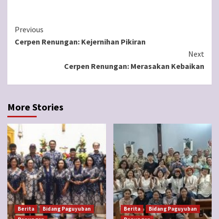
Continue
Previous
Cerpen Renungan: Kejernihan Pikiran
Reading
Next
Cerpen Renungan: Merasakan Kebaikan
More Stories
Berita
Bidang Paguyuban
Berita
Bidang Paguyuban