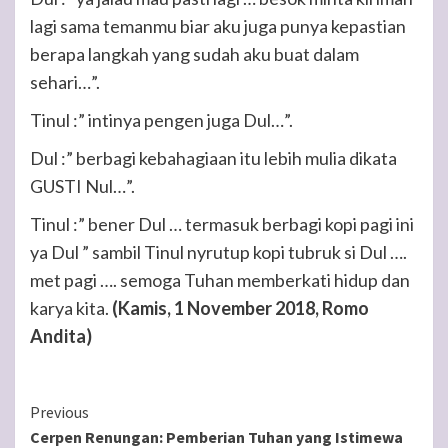
lagi sama temanmu biar aku juga punya kepastian
berapa langkah yang sudah aku buat dalam
sehari…”.
Tinul :” intinya pengen juga Dul…”.
Dul :” berbagi kebahagiaan itu lebih mulia dikata
GUSTI Nul…”.
Tinul :” bener Dul … termasuk berbagi kopi pagi ini
ya Dul ” sambil Tinul nyrutup kopi tubruk si Dul ….
met pagi …. semoga Tuhan memberkati hidup dan
karya kita.
(Kamis, 1 November 2018, Romo
Andita)
Continue
Previous
Cerpen Renungan: Pemberian Tuhan yang Istimewa