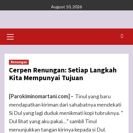
Skip
August 10, 2026
to
content
Primary
Menu
Renungan
Cerpen Renungan: Setiap Langkah
Kita Mempunyai Tujuan
[Parokiminomartani.com] –
Tinul yang baru
mendapatkan kiriman dari sahabatnya mendekati
Si Dul yang lagi duduk menikmati kopi tubruknya. ”
Dul lihat yang aku pakai…” sambli Tinul
menunjukkan tangan kirinya kepada si Dul.