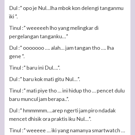
Dul :” opo je Nul…lha mbok kon delengi tanganmu
iki “.
Tinul :” weeeeeh lho yang melingkar di
pergelangan tanganku…”
Dul :” ooooooo …. alah… jam tangan tho …. lha
gene “.
Tinul :” baru ini Dul….”.
Dul :” baru kok mati gitu Nul…”.
Tinul :” mati piye tho … ini hidup tho … pencet dulu
baru muncul jam berapa..”.
Dul :” hmmmmm….arep ngerti jam piro ndadak
mencet dhisik ora praktis iku Nul…”.
Tinul :” weeeee … iki yang namanya smartwatch …