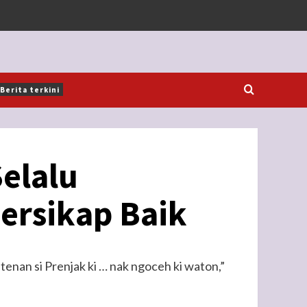
Berita terkini
elalu
ersikap Baik
nan si Prenjak ki … nak ngoceh ki waton,”