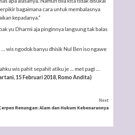
las apa alasanya. Namun bila kita tidak disukai
a berpikir bagaimana cara untuk membalasnya
aikan kepadanya.”
mbak yu Dharmi aja pinginnya langsung tak balas
 … wis ngodok banyu dhisik Nul Ben iso ngawe
dahku wis pahit sepahit atiku je … met pagi …
tani, 15 Februari 2018, Romo Andita)
Next
Cerpen Renungan: Alam dan Hukum Kebenarannya