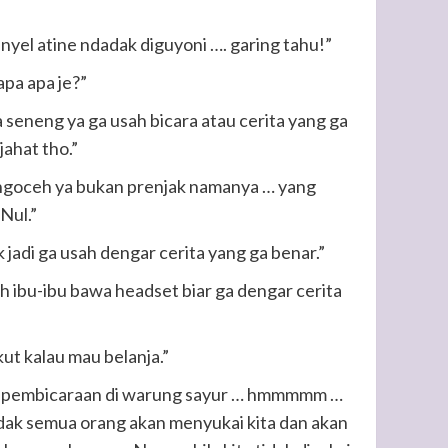
anyel atine ndadak diguyoni …. garing tahu!”
pa apa je?”
 seneng ya ga usah bicara atau cerita yang ga
jahat tho.”
a ngoceh ya bukan prenjak namanya … yang
Nul.”
k jadi ga usah dengar cerita yang ga benar.”
ah ibu-ibu bawa headset biar ga dengar cerita
kut kalau mau belanja.”
han pembicaraan di warung sayur … hmmmmm …
tidak semua orang akan menyukai kita dan akan