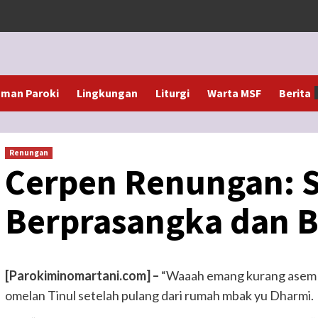
man Paroki
Lingkungan
Liturgi
Warta MSF
Berita
Renungan
Cerpen Renungan: S
Berprasangka dan B
[Parokiminomartani.com] –
“Waaah emang kurang asem te
omelan Tinul setelah pulang dari rumah mbak yu Dharmi.