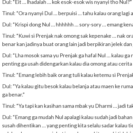
Dul: “Eit … lhadalah … kok esok-esok wis nyanyi tho Nul?”
Tinul: “Ora nyanyi Dul … berpuisi … tahu kalau orang lagi 
Dul: “Krispi dong Nul … hhhhhh … sory-sory … emang kena
Tinul: “Kuwi si Prenjak nak omong sak kepenake … nak ora
benar kan jadinya buat orang lain jadi berpikiran jelek dan 
Dul: “Lha mosok sama yu Prenjak ga hafal Nul … kalau g
penting ga usah didengarkan kalau dia omong atau cerita 
Tinul: “Emang lebih baik orang tuli kalau ketemu si Prenja
Dul: “Ya kalau gitu besok kalau belanja atau maen ke rum
ga benar.”
Tinul: “Ya tapi kan kasihan sama mbak yu Dharmi … jadi ta
Dul: “Emang ga mudah Nul apalagi kalau sudah jadi ba
susah dihentikan … yang penting kita selalu sadar kalau 