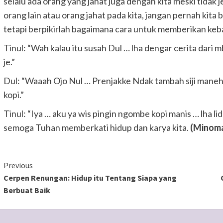
selalu ada orang yang jahat juga dengan kita meski tidak je
orang lain atau orang jahat pada kita, jangan pernah kit
tetapi berpikirlah bagaimana cara untuk memberikan keb
Tinul: “Wah kalau itu susah Dul … lha dengar cerita dari 
je.”
Dul: “Waaah Ojo Nul … Prenjakke Ndak tambah siji maneh
kopi.”
Tinul: “Iya … aku ya wis pingin ngombe kopi manis … lha li
semoga Tuhan memberkati hidup dan karya kita.
(Minomar
Continue
Previous
Cerpen Renungan: Hidup itu Tentang Siapa yang
Reading
Berbuat Baik